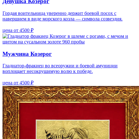
Девушка Козерог
Гордая воительница уверенно держит боевой посох с
навершием в виде морского козла — символа созвездия.
цена от 4500 ₽
Мужчина Козерог
Гладиатор-фракиец во всеоружии и боевой амуниции
воплощает несокрушимую волю к победе.
цена от 4500 ₽