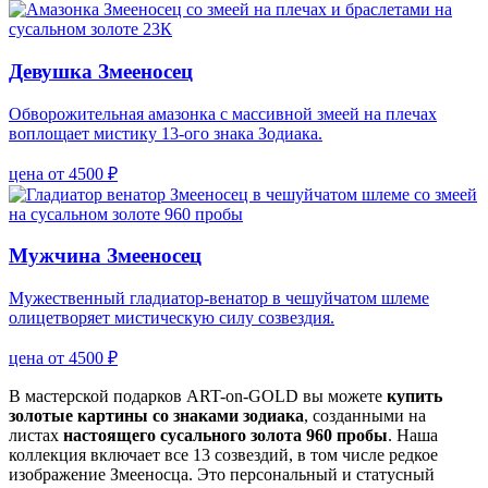
Девушка Змееносец
Обворожительная амазонка с массивной змеей на плечах
воплощает мистику 13-ого знака Зодиака.
цена от 4500 ₽
Мужчина Змееносец
Мужественный гладиатор-венатор в чешуйчатом шлеме
олицетворяет мистическую силу созвездия.
цена от 4500 ₽
В мастерской подарков ART-on-GOLD вы можете
купить
золотые картины со знаками зодиака
, созданными на
листах
настоящего сусального золота 960 пробы
. Наша
коллекция включает все 13 созвездий, в том числе редкое
изображение Змееносца. Это персональный и статусный