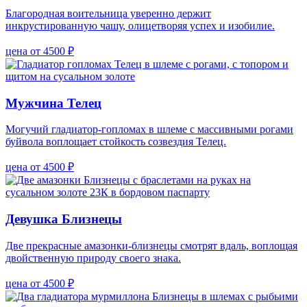
Благородная воительница уверенно держит
инкрустированную чашу, олицетворяя успех и изобилие.
цена от 4500 ₽
Мужчина Телец
Могучий гладиатор-гопломах в шлеме с массивными рогами
буйвола воплощает стойкость созвездия Телец.
цена от 4500 ₽
Девушка Близнецы
Две прекрасные амазонки-близнецы смотрят вдаль, воплощая
двойственную природу своего знака.
цена от 4500 ₽