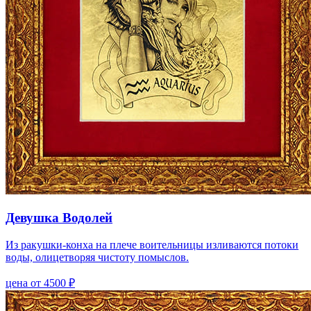
Девушка Водолей
Из ракушки-конха на плече воительницы изливаются потоки
воды, олицетворяя чистоту помыслов.
цена от 4500 ₽