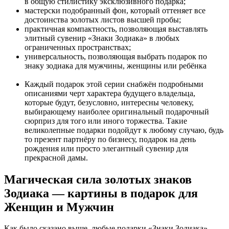
в общую стилистику эксклюзивного подарка;
мастерски подобранный фон, который оттеняет все
достоинства золотых листов высшей пробы;
практичная компактность, позволяющая выставлять
элитный сувенир «Знаки Зодиака» в любых
ограниченных пространствах;
универсальность, позволяющая выбрать подарок по
знаку зодиака для мужчины, женщины или ребёнка
Каждый подарок этой серии снабжён подробными
описаниями черт характера будущего владельца,
которые будут,
безусловно, интересны человеку,
выбирающему наиболее оригинальный подарочный
сюрприз для того или иного торжества. Такие
великолепные подарки подойдут к любому случаю, будь
то презент партнёру по бизнесу, подарок на день
рождения или просто элегантный сувенир для
прекрасной дамы.
Магическая сила золотых знаков
Зодиака — картины в подарок для
Женщин и Мужчин
Как было сказано выше, любые подарки «Знаки Зодиака»