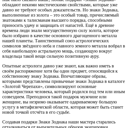
обладают некими мистическими свойствами, которые уже
давно не требуют особых доказательств. Но знаки Зодиака,
выполненные из золота – это особый товар, причисляемый
знатоками к талисманам высшего порядка, способными
приносить удачу и защищать от напастей. Ещё в древние
времена люди знали
могущественную силу золота, которое
было избрано в качестве основного драгоценного металла
нашей планеты. Таинственный союз астрологических
символов звёздного неба и главного земного металла вобрал в
себя наибольшую астральную мощь, создающую вокруг
владельца такой вещи сильную позитивную ауру.
Опытные астрологи давно уже знают, как важно иметь в
своём распоряжение хотя бы один предмет, относящийся к
собственному знаку Зодиака. Впечатляющие образы,
которыми представлены привычные
знаки Зодиака в каталоге
«Золотой Черепахи», символизируют основные
характеристики человека, который родился под тем или иным
созвездием. Преподнося такой подарок мужчине или
женщине, вы незримо оказываете одариваемому большую
услугу в метафизической области, которая может быть станет
новой точкой отсчёта в его судьбе.
Создавая подарки Знаки Зодиака
наши мастера старались
отталкиваться от выразительных образов экипировки