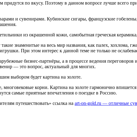
ем придутся по вкусу. Поэтому в данном вопросе лучше всего п
варами и сувенирами. Кубинские сигары, французские гобелены
ашения.
тильники из окрашенной кожи, самобытная греческая керамика,
т такие знаменитые на весь мир названия, как палех, хохлома, г
грушки. При этом интерес к данной теме не только не ослабевает,
зарубежные бизнес‑партнёры, а в процессе ведения переговоров
венир — это вопрос, актуальный для многих.
чшим выбором будет картина на золоте.
ие, многовековые корни. Картина на золоте гармонично впишетс
анутся самые приятные впечатления о поездке в Россию.
ителям путешествовать» ссылка на
art-on-gold.ru — отличные с