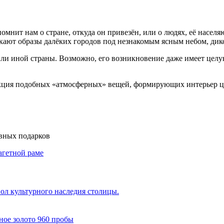
мнит нам о стране, откуда он привезён, или о людях, её насел
никают образы далёких городов под незнакомым ясным небом, д
ли иной страны. Возможно, его возникновение даже имеет целую
кция подобных «атмосферных» вещей, формирующих интерьер це
вных подарков
л культурного наследия столицы.