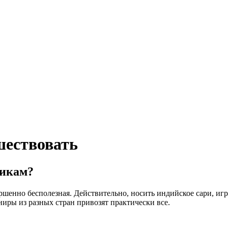
шествовать
никам?
ршенно бесполезная. Действительно, носить индийское сари, иг
ниры из разных стран привозят практически все.