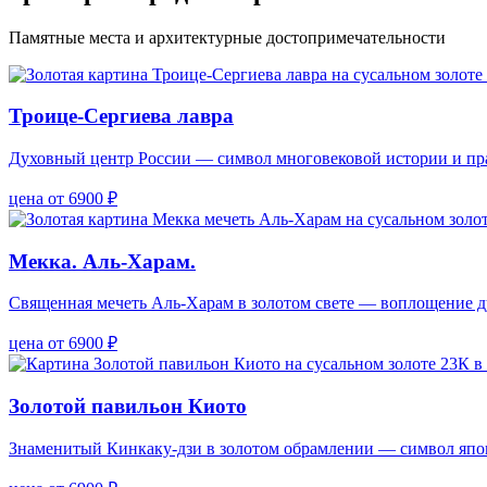
Памятные места и архитектурные достопримечательности
Троице-Сергиева лавра
Духовный центр России — символ многовековой истории и пр
цена от 6900 ₽
Мекка. Аль-Харам.
Священная мечеть Аль‑Харам в золотом свете — воплощение д
цена от 6900 ₽
Золотой павильон Киото
Знаменитый Кинкаку‑дзи в золотом обрамлении — символ япон