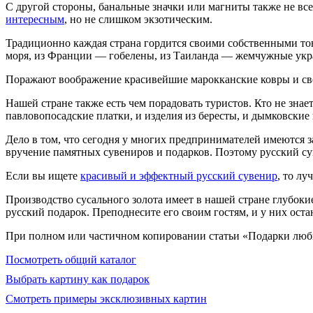
С другой стороны, банальные значки или магниты также не вс
интересным
, но не слишком экзотическим.
Традиционно каждая страна гордится своими собственными то
моря, из Франции — гобелены, из Таиланда — жемчужные укр
Поражают воображение красивейшие марокканские ковры и све
Нашей стране также есть чем порадовать туристов. Кто не знае
павловопосадские платки, и изделия из бересты, и дымковские и
Дело в том, что сегодня у многих предпринимателей имеются 
вручение памятных сувениров и подарков. Поэтому русский су
Если вы ищете
красивый и эффектный русский сувенир
, то лу
Производство сусального золота имеет в нашей стране глубок
русский подарок. Преподнесите его своим гостям, и у них ост
При полном или частичном копировании статьи «Подарки люб
Посмотреть общий каталог
Выбрать картину как подарок
Смотреть примеры эксклюзивных картин