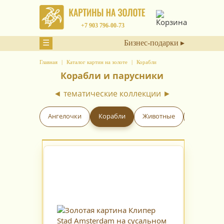
+7 903 796-00-73
☰
Бизнес-подарки ▸
Главная
Каталог картин на золоте
Корабли
Корабли и парусники
◄ тематические коллекции ►
Цветы
Ангелочки
Корабли
Животные
Знаки Зо