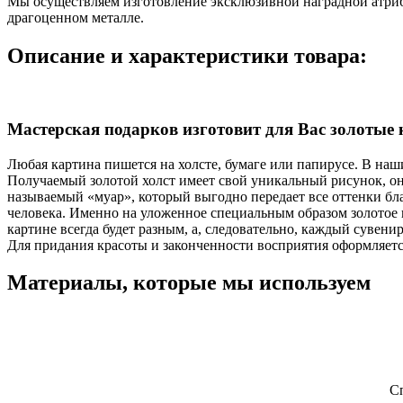
Мы осуществляем изготовление эксклюзивной наградной атриб
драгоценном металле.
Описание и характеристики товара:
Мастерская подарков изготовит для Вас золотые
Любая картина пишется на холсте, бумаге или папирусе. В наш
Получаемый золотой холст имеет свой уникальный рисунок, он 
называемый «муар», который выгодно передает все оттенки бл
человека. Именно на уложенное специальным образом золотое 
картине всегда будет разным, а, следовательно, каждый суве
Для придания красоты и законченности восприятия оформляется
Материалы, которые мы используем
С