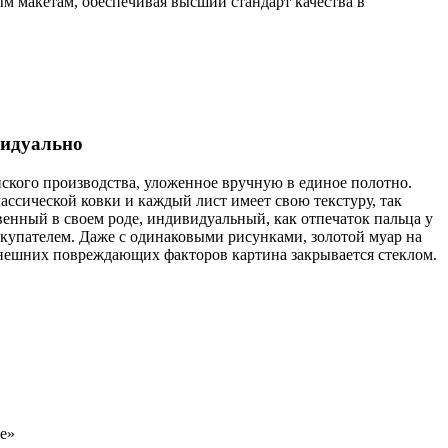
 макетам, обеспечивая высший стандарт качества в
видуально
нского производства, уложенное вручную в единое полотно.
ссической ковки и каждый лист имеет свою текстуру, так
венный в своем роде, индивидуальный, как отпечаток пальца у
купателем. Даже с одинаковыми рисунками, золотой муар на
внешних повреждающих факторов картина закрывается стеклом.
е»