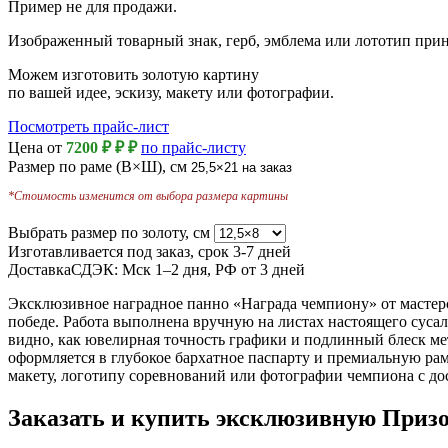
Пример не для продажи.
Изображенный товарный знак, герб, эмблема или лототип при
Можем изготовить золотую картину
по вашей идее, эскизу, макету или фотографии.
Посмотреть прайс-лист
Цена от
7200 ₽
₽
₽
по прайс-листу
Размер по раме (В×Ш), см
25,5×21
на заказ
*Стоимость изменится от выбора размера картины
Выбрать размер по золоту, см
Изготавливается под заказ, срок
3-7 дней
Доставка
СДЭК: Мск 1–2 дня, РФ от 3 дней
Эксклюзивное наградное панно «Награда чемпиону» от масте
победе. Работа выполнена вручную на листах настоящего сусал
видно, как ювелирная точность графики и подлинный блеск ме
оформляется в глубокое бархатное паспарту и премиальную р
макету, логотипу соревнований или фотографии чемпиона с до
Заказать и купить эксклюзивную Призо