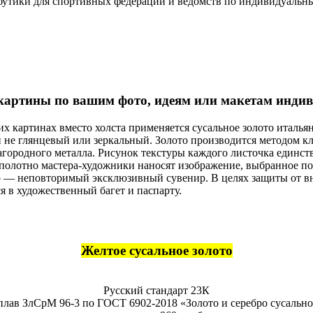
утики для спортивных федераций и ведомств по индивидуальным
 картины по вашим фото, идеям или макетам инди
их картинах вместо холста применяется сусальное золото италья
не глянцевый или зеркальный. Золото производится методом кла
агородного металла. Рисунок текстуры каждого листочка единст
полотно мастера-художники наносят изображение, выбранное по
нир — неповторимый эксклюзивный сувенир. В целях защиты от 
 в художественный багет и паспарту.
Желтое сусальное золото
Русский стандарт 23К
плав ЗлСрМ 96-3 по ГОСТ 6902-2018 «Золото и серебро сусально