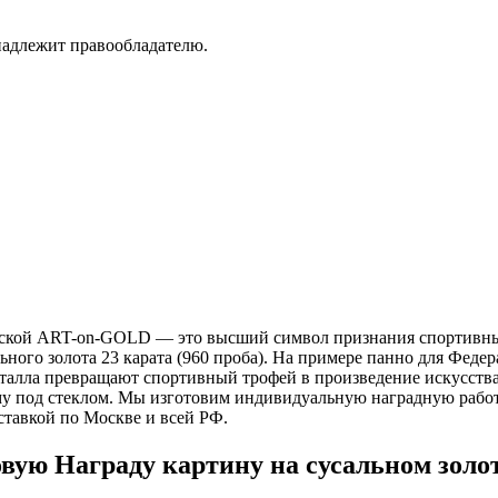
надлежит правообладателю.
рской ART-on-GOLD — это высший символ признания спортивных
ьного золота 23 карата (960 проба). На примере панно для Феде
талла превращают спортивный трофей в произведение искусства
аму под стеклом. Мы изготовим индивидуальную наградную рабо
ставкой по Москве и всей РФ.
вую Награду картину на сусальном золо