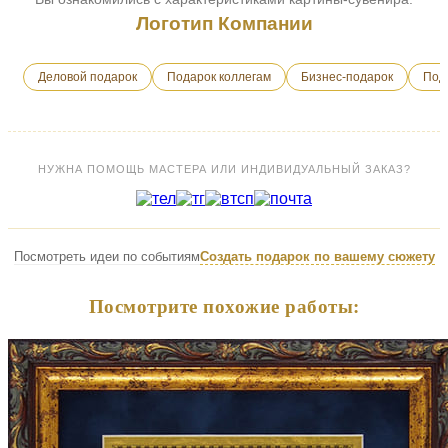
Логотип Компании
Деловой подарок
Подарок коллегам
Бизнес-подарок
Под
НУЖНА ПОМОЩЬ МАСТЕРА ИЛИ ИНДИВИДУАЛЬНЫЙ ЗАКАЗ?
Посмотреть идеи по событиям
Создать подарок по вашему сюжету
Посмотрите похожие работы: