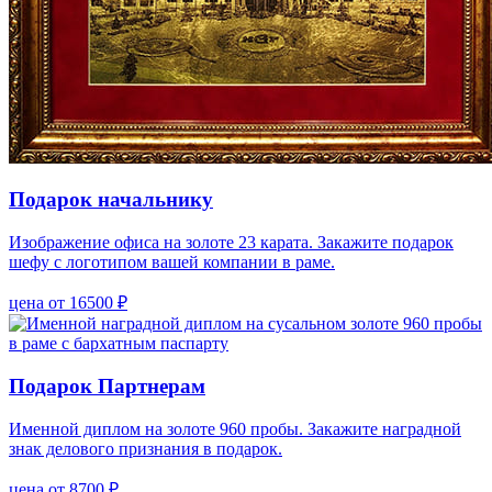
Подарок начальнику
Изображение офиса на золоте 23 карата. Закажите подарок
шефу с логотипом вашей компании в раме.
цена от 16500 ₽
Подарок Партнерам
Именной диплом на золоте 960 пробы. Закажите наградной
знак делового признания в подарок.
цена от 8700 ₽