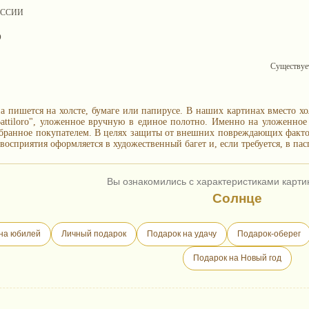
ОССИИ
О
Существует
а пишется на холсте, бумаге или папирусе. В наших картинах вместо хо
 Battiloro", уложенное вручную в единое полотно. Именно на уложенно
бранное покупателем. В целях защиты от внешних повреждающих фактор
восприятия оформляется в художественный багет и, если требуется, в пас
Вы ознакомились с характеристиками карти
Солнце
на юбилей
Личный подарок
Подарок на удачу
Подарок-оберег
Подарок на Новый год