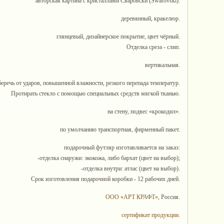
авторская картина с кристаллами Сваровски (Swarovski).
деревянный, кракелюр.
глянцевый, дизайнерское покрытие, цвет чёрный.
Отделка среза - слип.
вертикальная.
беречь от ударов, повышенной влажности, резкого перепада температур.
Протирать стекло с помощью специальных средств мягкой тканью.
на стену, подвес «крокодил».
по умолчанию транспортная, фирменный пакет.
подарочный футляр изготавливается на заказ:
-отделка снаружи: экокожа, либо бархат (цвет на выбор);
-отделка внутри: атлас (цвет на выбор).
Срок изготовления подарочной коробки - 12 рабочих дней.
ООО «АРТ КРАФТ»
, Россия.
сертификат продукции
.