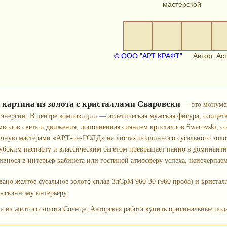
мастерской
© ООО "АРТ КРАФТ"
Автор: Аст
 картина из золота с кристаллами Сваровски
— это монумен
 энергии. В центре композиции — атлетическая мужская фигура, олицетв
мволов света и движения, дополненная сиянием кристаллов Swarovski, с
чную мастерами «АРТ-он-ГОЛД» на листах подлинного сусального золот
лубоким паспарту и классическим багетом превращает панно в доминантн
ривнося в интерьер кабинета или гостиной атмосферу успеха, неисчерпаем
ано желтое сусальное золото сплав ЗлСрМ 960-30 (960 проба) и кристалл
ысканному интерьеру.