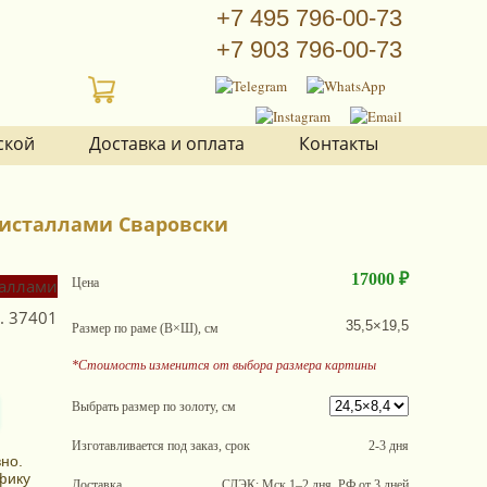
+7 495 796-00-73
+7 903 796-00-73
ской
Доставка и оплата
Контакты
кристаллами Сваровски
17000 ₽
Цена
.
37401
35,5×19,5
Размер по раме (В×Ш), см
*Стоимость изменится от выбора размера картины
Выбрать размер по золоту, см
Изготавливается под заказ, срок
2-3 дня
но.
фику
Доставка
СДЭК: Мск 1–2 дня, РФ от 3 дней