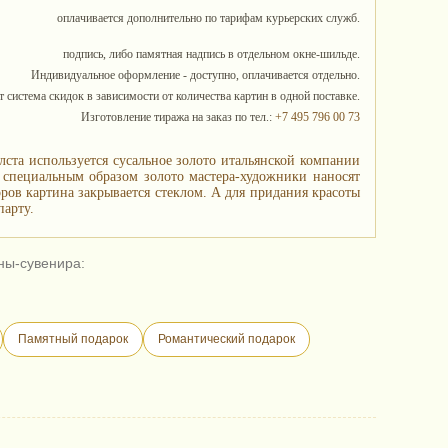
оплачивается дополнительно по тарифам курьерских служб.
подпись, либо памятная надпись в отдельном окне-шильде.
Индивидуальное оформление - доступно, оплачивается отдельно.
 система скидок в зависимости от количества картин в одной поставке.
Изготовление тиража на заказ по тел.:
+7 495 796 00 73
лста используется сусальное золото итальянской компании
е специальным образом золото мастера-художники наносят
ов картина закрывается стеклом. А для придания красоты
парту.
ны-сувенира:
Памятный подарок
Романтический подарок