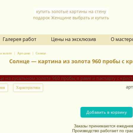
купить золотые картины на стену
подарок Женщине выбрать и купить
Галерея работ
Цены на эксклюзив
О мастер
а золоте
Арт-деко
Солнце
Солнце — картина из золота 960 пробы с 
арт
ния
Характеристики
Добавить в корзину
Заказы принимаются ежеднев
Производство работает по гра