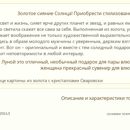
Золотое сияние Солнца! Приобрести стилизова
свет и жизнь, сияет ярче других планет и звезд, и равных 
 светила скажет все сама за себя. Выполненная из золота,
жает воображение не только художественной выразительно
есь в образе молодого мужчины с уверенным, дерзким взгл
ит. Вот он – оригинальный и вместе с тем солидный подаро
вит неповторимости в любой интерьер.
с Луной это отличный, необычный подарок для пары влю
женщина прекрасный сувенир для влю
Описание и характеристики т
ЕРИАЛ
сусальное золо