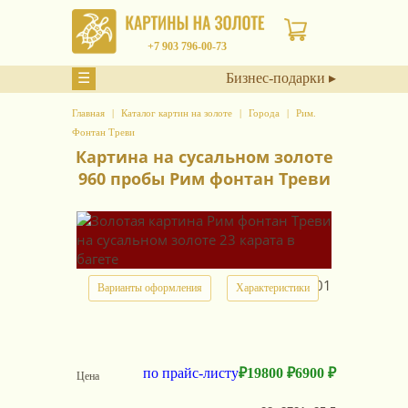
+7 903 796-00-73
☰
Бизнес-подарки ▸
Главная
Каталог картин на золоте
Города
Рим.
Фонтан Треви
Картина на сусальном золоте
960 пробы Рим фонтан Треви
арт.
11801
Варианты оформления
Характеристики
по прайс-листу
₽
19800 ₽
6900 ₽
Цена