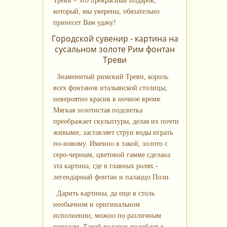
Треви – это прекрасный подарок,
который, мы уверены, обязательно
принесет Вам удачу!
Городской сувенир - картина на
сусальном золоте Рим фонтан
Треви
Знаменитый римский Треви, король
всех фонтанов итальянской столицы,
невероятно красив в ночное время.
Мягкая золотистая подсветка
преображает скульптуры, делая их почти
живыми, заставляет струи воды играть
по-новому. Именно в такой, золото с
серо-черным, цветовой гамме сделана
эта картина, где в главных ролях -
легендарный фонтан и палаццо Поли.
Дарить картины, да еще в столь
необычном и оригинальном
исполнении, можно по различным
поводам. Такой подарок подойдет к