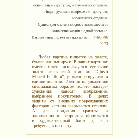
окне-шильде - доступно, оплачивается отдельно.
Индивидуальное оформление - доступно,
оплачивается отдельно.
Существует система скидок в зависимости от
количества картин в одной поставке.
Изготовление тиража на заказ по тел.:
+7 495 796
00 73
Любая картина пишется на холсте,
бумаге или папирусе. В наших картинах
вместо холста используется сусальное
золото итальянской компании "Giusto
Manetti Battiloro", уложенное вручную в
единое полотно. Именно на уложенное
специальным образом золото мастера-
художники наносят изображение,
выбранное покупателем. В целях
защиты от внешних повреждающих
факторов картина закрывается стеклом.
А для придания красоты и
законченности восприятия оформляется
в художественный багет и, если
требуется, в паспарту.