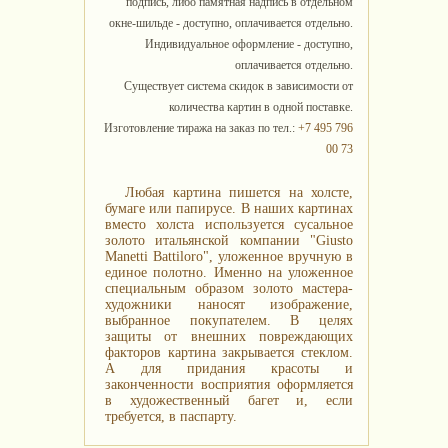
подпись, либо памятная надпись в отдельном
окне-шильде - доступно, оплачивается отдельно.
Индивидуальное оформление - доступно,
оплачивается отдельно.
Существует система скидок в зависимости от
количества картин в одной поставке.
Изготовление тиража на заказ по тел.:
+7 495 796
00 73
Любая картина пишется на холсте,
бумаге или папирусе. В наших картинах
вместо холста используется сусальное
золото итальянской компании "Giusto
Manetti Battiloro", уложенное вручную в
единое полотно. Именно на уложенное
специальным образом золото мастера-
художники наносят изображение,
выбранное покупателем. В целях
защиты от внешних повреждающих
факторов картина закрывается стеклом.
А для придания красоты и
законченности восприятия оформляется
в художественный багет и, если
требуется, в паспарту.