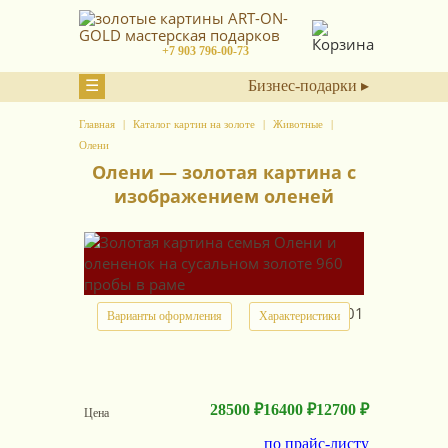
+7 903 796-00-73
☰
Бизнес-подарки ▸
Главная
Каталог картин на золоте
Животные
Олени
Олени — золотая картина с
изображением оленей
арт.
18501
Варианты оформления
Характеристики
28500 ₽
16400 ₽
12700 ₽
Цена
по прайс-листу