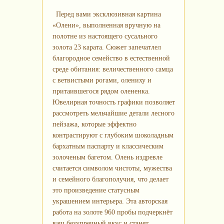
Перед вами эксклюзивная картина
«Олени», выполненная вручную на
полотне из настоящего сусального
золота 23 карата. Сюжет запечатлел
благородное семейство в естественной
среде обитания: величественного самца
с ветвистыми рогами, олениху и
притаившегося рядом олененка.
Ювелирная точность графики позволяет
рассмотреть мельчайшие детали лесного
пейзажа, которые эффектно
контрастируют с глубоким шоколадным
бархатным паспарту и классическим
золоченым багетом. Олень издревле
считается символом чистоты, мужества
и семейного благополучия, что делает
это произведение статусным
украшением интерьера. Эта авторская
работа на золоте 960 пробы подчеркнёт
ваш безупречный вкус и станет