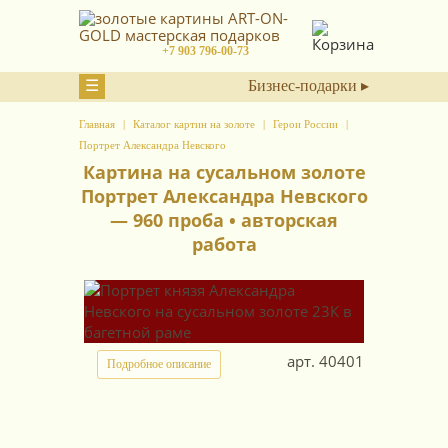
+7 903 796-00-73
☰
Бизнес-подарки ▸
Главная
Каталог картин на золоте
Герои России
Портрет Александра Невского
Картина на сусальном золоте
Портрет Александра Невского
— 960 проба • авторская
работа
арт.
40401
Подробное описание