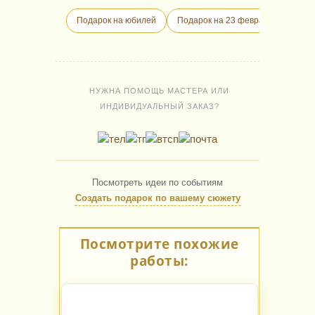
Подарок на юбилей
Подарок на 23 февраля
Дело
НУЖНА ПОМОЩЬ МАСТЕРА ИЛИ
ИНДИВИДУАЛЬНЫЙ ЗАКАЗ?
Посмотреть идеи по событиям
Создать подарок по вашему сюжету
Посмотрите похожие
работы: