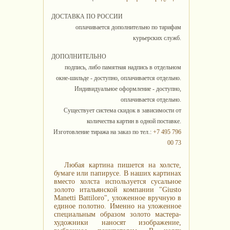
ДОСТАВКА ПО РОССИИ
оплачивается дополнительно по тарифам
курьерских служб.
ДОПОЛНИТЕЛЬНО
подпись, либо памятная надпись в отдельном
окне-шильде - доступно, оплачивается отдельно.
Индивидуальное оформление - доступно,
оплачивается отдельно.
Существует система скидок в зависимости от
количества картин в одной поставке.
Изготовление тиража на заказ по тел.:
+7 495 796
00 73
Любая картина пишется на холсте,
бумаге или папирусе. В наших картинах
вместо холста используется сусальное
золото итальянской компании "Giusto
Manetti Battiloro", уложенное вручную в
единое полотно. Именно на уложенное
специальным образом золото мастера-
художники наносят изображение,