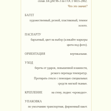
сплав ЗлСрМ 96-3 по ГОСТ 6835-2002.
Что это значит?
БАГЕТ
художественный, резной, пластиковый, темное
золото.
ПАСПАРТУ
бархатный, цвет на выбор (кликайте маркеры
цвета под фото).
ОРИЕНТАЦИЯ
вертикальная.
УХОД
беречь от ударов, повышенной влажности,
резкого перепада температур.
Протирать стекло с помощью специальных
средств мягкой тканью.
КРЕПЛЕНИЕ
на стену, подвес «крокодил».
УПАКОВКА
по умолчанию транспортная, фирменный пакет.