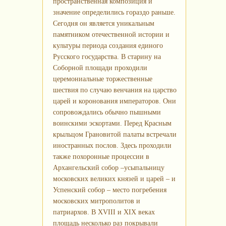
пространственная композиция и
значение определились гораздо раньше.
Сегодня он является уникальным
памятником отечественной истории и
культуры периода создания единого
Русского государства. В старину на
Соборной площади проходили
церемониальные торжественные
шествия по случаю венчания на царство
царей и коронования императоров. Они
сопровождались обычно пышными
воинскими эскортами. Перед Красным
крыльцом Грановитой палаты встречали
иностранных послов. Здесь проходили
также похоронные процессии в
Архангельский собор –усыпальницу
московских великих князей и царей – и
Успенский собор – место погребения
московских митрополитов и
патриархов. В XVIII и XIX веках
площадь несколько раз покрывали