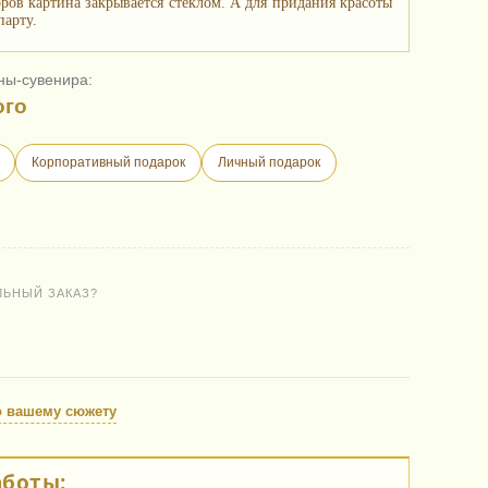
ов картина закрывается стеклом. А для придания красоты
парту.
ны-сувенира:
ого
Корпоративный подарок
Личный подарок
ЛЬНЫЙ ЗАКАЗ?
о вашему сюжету
аботы: