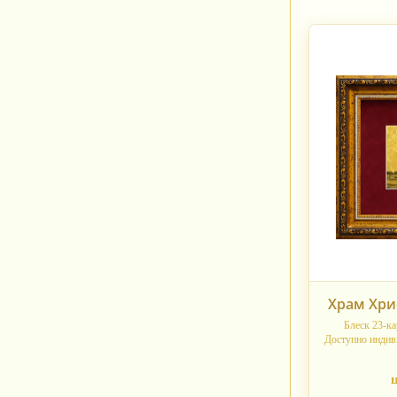
Храм Хри
Блеск 23-ка
Доступно индив