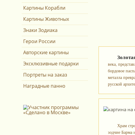
Картины Корабли
Картины Животных
Знаки Зодиака
Герои России
Авторские картины
Золота
Эксклюзивные подарки
века, предста
бордовое пасп
Портреты на заказ
металла превр
русской архит
Наградные панно
Храм стро
зодчие Барма 