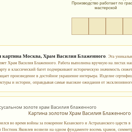
Производство работает по гра
мастерской
я картина Москва, Храм Василия Блаженного
. Эта уникаль
вляет Храм Василия Блаженного. Работа выполнена вручную на листах нас
арту и классический багет подчеркивают историческую значимость сюжет
ащает произведение в достойное украшение интерьера. Изделие сертифиц
ектуры и истории, оправдывая самые высокие ожидания от эксклюзивного
Картина золотом Храм Василия Блаженного
ился во время войны за покорение Казанского и Астраханского царств в 
и Постник Яковлев возвели на одном фундаменте восемь храмов, симметр