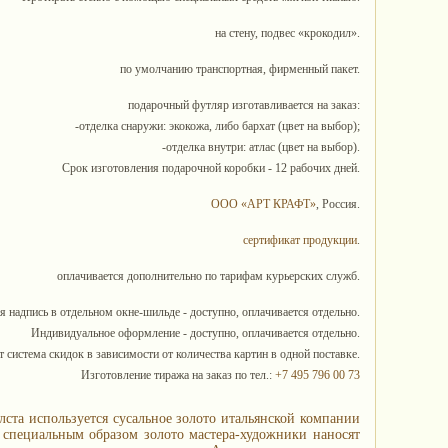
на стену, подвес «крокодил».
по умолчанию транспортная, фирменный пакет.
подарочный футляр изготавливается на заказ:
-отделка снаружи: экокожа, либо бархат (цвет на выбор);
-отделка внутри: атлас (цвет на выбор).
Срок изготовления подарочной коробки - 12 рабочих дней.
ООО «АРТ КРАФТ»
, Россия.
сертификат продукции
.
оплачивается дополнительно по тарифам курьерских служб.
я надпись в отдельном окне-шильде - доступно, оплачивается отдельно.
Индивидуальное оформление - доступно, оплачивается отдельно.
 система скидок в зависимости от количества картин в одной поставке.
Изготовление тиража на заказ по тел.:
+7 495 796 00 73
лста используется сусальное золото итальянской компании
е специальным образом золото мастера-художники наносят