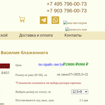
+7 495 796-00-73
+7 903 796-00-73
ской
Доставка и оплата
Контакты
м Василия блаженного
по прайс-листу
₽
19800 ₽
6900 ₽
Цена
.
8401
на заказ
37×28
25,5×21
Размер по раме (В×Ш), см
*Стоимость изменится от выбора размера картины
Выбрать размер по золоту, см
Изготавливается под заказ, срок
2-3 дня
но.