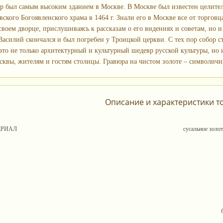
р был самым высоким зданием в Москве. В Москве был известен целите
ского Богоявленского храма в 1464 г. Знали его в Москве все от торгов
своем дворце, прислушиваясь к рассказам о его видениях и советам, но и
 Василий скончался и был погребен у Троицкой церкви. С тех пор собор
это не только архитектурный и культурный шедевр русской культуры, но 
квы, жителям и гостям столицы. Гравюра на чистом золоте – символич
Описание и характеристики т
ЕРИАЛ
сусальное золо