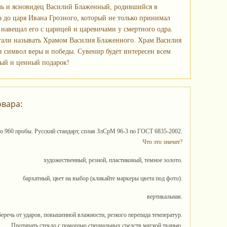
ль и ясновидец Василий Блаженный, родившийся в
ца до царя Ивана Грозного, который не только принимал
 навещал его с царицей и царевичами у смертного одра.
 стали называть Храмом Василия Блаженного. Храм Василия
и символ веры и победы. Сувенир будет интересен всем
ный и ценный подарок!
овара:
то 960 пробы. Русский стандарт, сплав ЗлСрМ 96-3 по ГОСТ 6835-2002.
Что это значит?
художественный, резной, пластиковый, темное золото.
бархатный, цвет на выбор (кликайте маркеры цвета под фото).
вертикальная.
беречь от ударов, повышенной влажности, резкого перепада температур.
Протирать стекло с помощью специальных средств мягкой тканью.