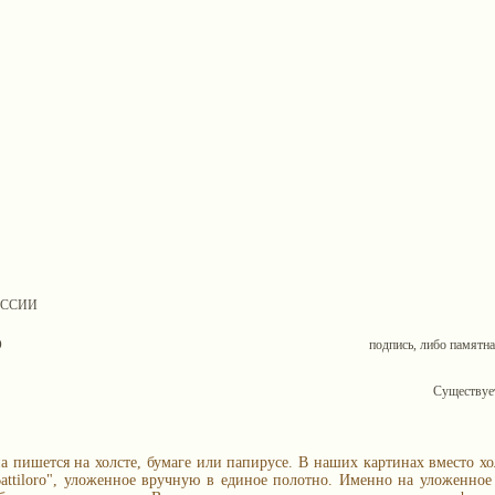
ОССИИ
О
подпись, либо памятна
Существует
а пишется на холсте, бумаге или папирусе. В наших картинах вместо хо
 Battiloro", уложенное вручную в единое полотно. Именно на уложенно