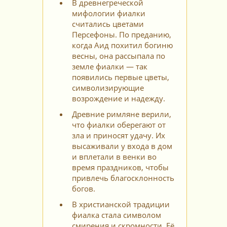
В древнегреческой
мифологии фиалки
считались цветами
Персефоны. По преданию,
когда Аид похитил богиню
весны, она рассыпала по
земле фиалки — так
появились первые цветы,
символизирующие
возрождение и надежду.
Древние римляне верили,
что фиалки оберегают от
зла и приносят удачу. Их
высаживали у входа в дом
и вплетали в венки во
время праздников, чтобы
привлечь благосклонность
богов.
В христианской традиции
фиалка стала символом
смирения и скромности. Её