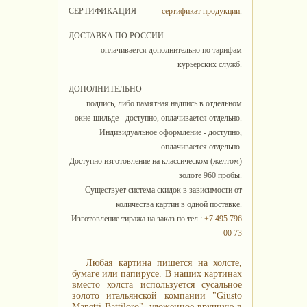
СЕРТИФИКАЦИЯ
сертификат продукции
.
ДОСТАВКА ПО РОССИИ
оплачивается дополнительно по тарифам
курьерских служб.
ДОПОЛНИТЕЛЬНО
подпись, либо памятная надпись в отдельном
окне-шильде - доступно, оплачивается отдельно.
Индивидуальное оформление - доступно,
оплачивается отдельно.
Доступно изготовление на классическом (желтом)
золоте 960 пробы.
Существует система скидок в зависимости от
количества картин в одной поставке.
Изготовление тиража на заказ по тел.:
+7 495 796
00 73
Любая картина пишется на холсте,
бумаге или папирусе. В наших картинах
вместо холста используется сусальное
золото итальянской компании "Giusto
Manetti Battiloro", уложенное вручную в