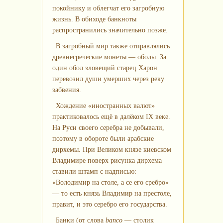
покойнику и облегчат его загробную
жизнь. В обиходе банкноты
распространились значительно позже.
В загробный мир также отправлялись
древнегреческие монеты — оболы. За
один обол зловещий старец Харон
перевозил души умерших через реку
забвения.
Хождение «иностранных валют»
практиковалось ещё в далёком IX веке.
На Руси своего серебра не добывали,
поэтому в обороте были арабские
дирхемы. При Великом князе киевском
Владимире поверх рисунка дирхема
ставили штамп с надписью:
«Володимир на столе, а се его сребро»
— то есть князь Владимир на престоле,
правит, и это серебро его государства.
Банки (от слова
banco
— столик