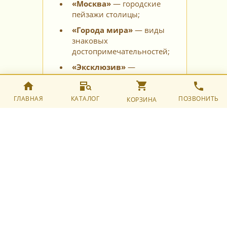
«Москва»
— городские
пейзажи столицы;
«Города мира»
— виды
знаковых
достопримечательностей;
«Эксклюзив»
—
уникальные авторские
работы;
ГЛАВНАЯ
КАТАЛОГ
ПОЗВОНИТЬ
КОРЗИНА
«Деньги»
— оригинальные
изображения
несуществующих купюр на
золоте. Вручите такой
подарок с пожеланиями
богатства и процветания —
яркие эмоции
гарантированы!
Каждая картина сопровождается
государственным сертификатом,
подтверждающим подлинность золота.