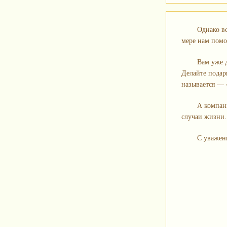
Однако вс
мере нам помо
Вам уже д
Делайте подар
называется — 
А компа
случаи жизни.
С уважен