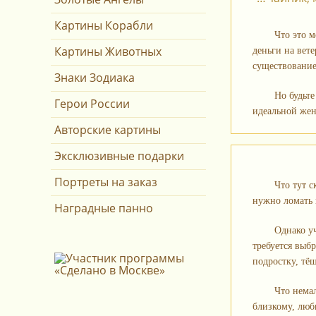
Картины Корабли
Что это м
Картины Животных
деньги на вет
существование
Знаки Зодиака
Но будьте
Герои России
идеальной жен
Авторские картины
Эксклюзивные подарки
Портреты на заказ
Что тут с
нужно ломать 
Наградные панно
Однако уч
требуется выб
подростку, тёщ
Что немал
близкому, люб