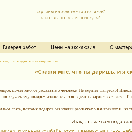
картины на золоте что это такое?
какое золото мы используем?
Галерея работ
Цены на эксклюзив
О мастер
 мне, что ты даришь, и я скажу, кто ты»
«Скажи мне, что ты даришь, и я с
одарок может многое рассказать о человеке. Не верите? Напрасно! Изве
то по вручаемому подарку можно точно определить характер человека. И н
меют лгать, поэтому подарок без утайки расскажет о намерениях и чувс
Итак, что же вам подарил
миксер, кухонный комбайн, утюг, швейную машинку, наб