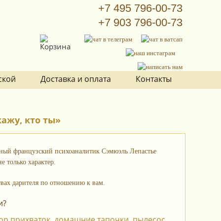
+7 495 796-00-73
+7 903 796-00-73
ской
Доставка и оплата
Контакты
кажу, кто ты»
стный французский психоаналитик Сэмюэль Лепастье
е только характер.
твах дарителя по отношению к вам.
и?
ор прихваток, домашние тапочки, пылесос.