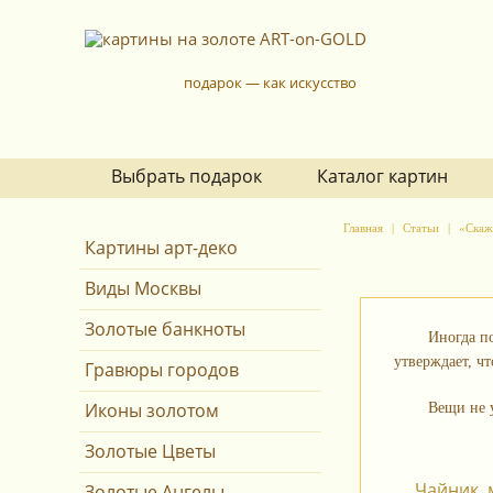
подарок — как искусство
Выбрать подарок
Каталог картин
Главная
Статьи
«Скажи
Картины арт-деко
Виды Москвы
Золотые банкноты
Иногда п
утверждает, ч
Гравюры городов
Иконы золотом
Вещи не у
Золотые Цветы
…Чайник, 
Золотые Ангелы