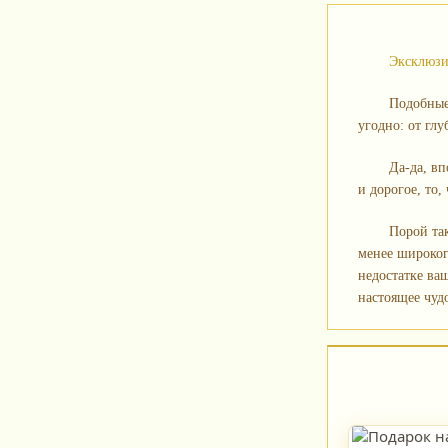
Эксклюзи
Подобные
угодно: от гл
Да‑да, вп
и дорогое, то,
Порой та
менее широког
недостатке ва
настоящее чудо