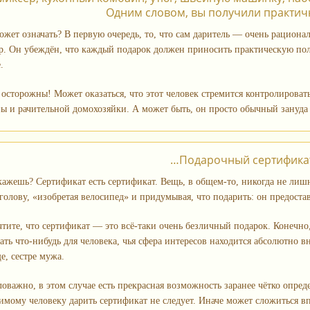
Одним словом, вы получили практич
ожет означать? В первую очередь, то, что сам даритель — очень рациона
ер. Он убеждён, что каждый подарок должен приносить практическую поль
.
 осторожны! Может оказаться, что этот человек стремится контролирова
ы и рачительной домохозяйки. А может быть, он просто обычный зануда 
…Подарочный сертифика
кажешь? Сертификат есть сертификат. Вещь, в общем‑то, никогда не лиш
голову, «изобретая велосипед» и придумывая, что подарить: он предоста
тите, что сертификат — это всё‑таки очень безличный подарок. Конечно,
рать что‑нибудь для человека, чья сфера интересов находится абсолютно
е, сестре мужа.
оважно, в этом случае есть прекрасная возможность заранее чётко опре
имому человеку дарить сертификат не следует. Иначе может сложиться вп