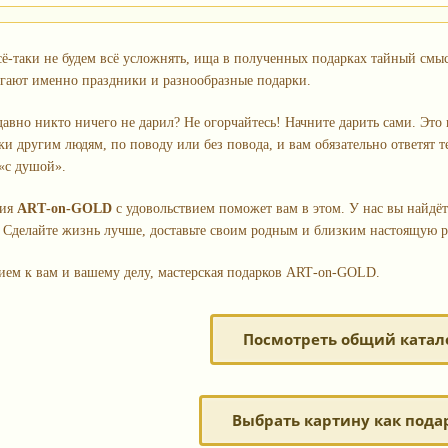
ё‑таки не будем всё усложнять, ища в полученных подарках тайный смыс
гают именно праздники и разнообразные подарки.
авно никто ничего не дарил? Не огорчайтесь! Начните дарить сами. Это 
ки другим людям, по поводу или без повода, и вам обязательно ответят т
«с душой».
ния
ART‑on‑GOLD
с удовольствием поможет вам в этом. У нас вы найдё
 Сделайте жизнь лучше, доставьте своим родным и близким настоящую р
ием к вам и вашему делу, мастерская подарков ART‑on‑GOLD.
Посмотреть общий катал
Выбрать картину как пода