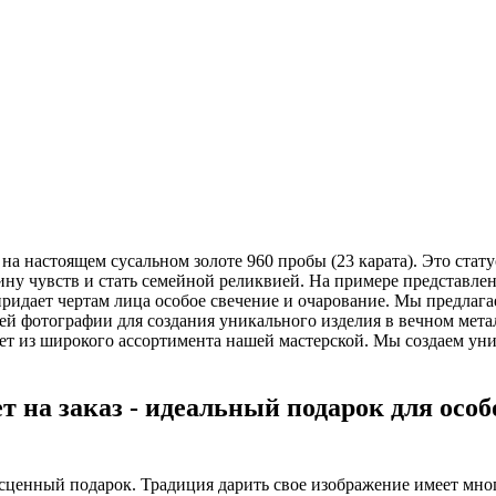
 настоящем сусальном золоте 960 пробы (23 карата). Это стату
ину чувств и стать семейной реликвией. На примере представле
придает чертам лица особое свечение и очарование. Мы предлаг
 фотографии для создания уникального изделия в вечном мета
гет из широкого ассортимента нашей мастерской. Мы создаем ун
 на заказ - идеальный подарок для особ
есценный подарок. Традиция дарить свое изображение имеет мн