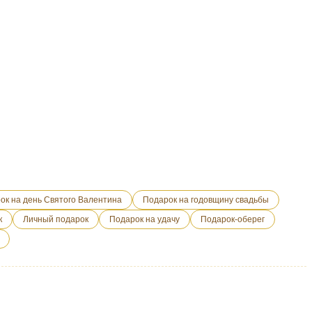
ок на день Святого Валентина
Подарок на годовщину свадьбы
к
Личный подарок
Подарок на удачу
Подарок-оберег