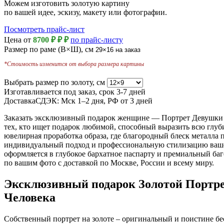
Можем изготовить золотую картину
по вашей идее, эскизу, макету или фотографии.
Посмотреть прайс-лист
Цена от
8700 ₽
₽
₽
по прайс-листу
Размер по раме (В×Ш), см
29×16
на заказ
*Стоимость изменится от выбора размера картины
Выбрать размер по золоту, см
Изготавливается под заказ, срок
3-7 дней
Доставка
СДЭК: Мск 1–2 дня, РФ от 3 дней
Заказать эксклюзивный подарок женщине — Портрет Девушки на
тех, кто ищет подарок любимой, способный выразить всю глуб
ювелирная проработка образа, где благородный блеск металла 
индивидуальный подход и профессиональную стилизацию вашей
оформляется в глубокое бархатное паспарту и премиальный ба
по вашим фото с доставкой по Москве, России и всему миру.
Эксклюзивный подарок Золотой Портрет
Человека
Собственный портрет на золоте – оригинальный и поистине б