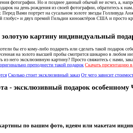
ения фотографии. Но и позднее данный обычай не исчез, а, нап
одарок на день рождения из своей фотографии, обратитесь к на
. Перед Вами портрет на сусальном золоте звезды Голливуда А
ой глобус» и двух премий Гильдии киноактёров США и просто 
ь золотую картину индивидуальный подар
тели бы его кому-либо подарить или сделать такой подарок себ
сенная на золото высшей пробы смотрится шикарно в любом инт
ь из него эксклюзивную картину? Просто свяжитесь с нами, зака
оригинально преподнести такой подарок
Скачать презентацию 
тся
Сколько стоит эксклюзивный заказ
От чего зависит стоимос
ота - эксклюзивный подарок особенному 
 картины по вашим фото, идеям или макетам инди