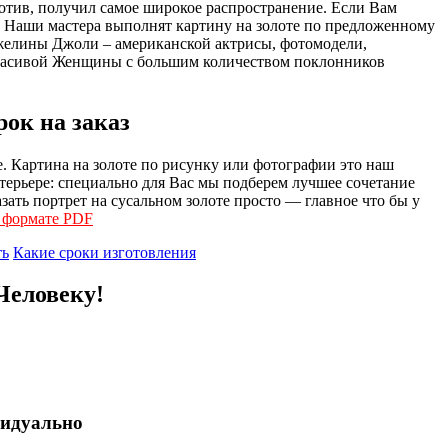
ротив, получил самое широкое распространение. Если Вам
м. Наши мастера выполнят картину на золоте по предложенному
нжелины Джоли – американской актрисы, фотомодели,
красивой Женщины с большим количеством поклонников
ок на заказ
е. Картина на золоте по рисунку или фотографии это наш
ерьере: специально для Вас мы подберем лучшее сочетание
зать портрет на сусальном золоте просто — главное что бы у
в формате PDF
ть
Какие сроки изготовления
Человеку!
видуально