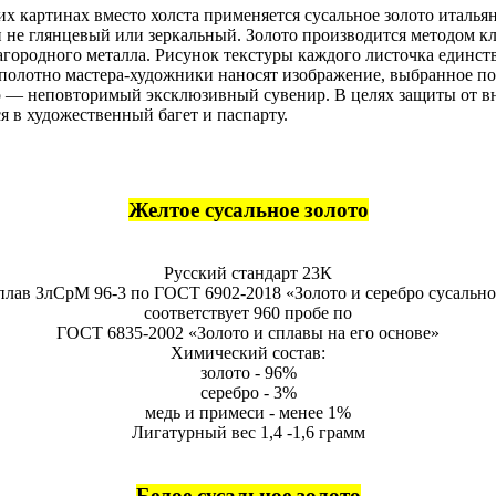
их картинах вместо холста применяется сусальное золото италья
не глянцевый или зеркальный. Золото производится методом кла
агородного металла. Рисунок текстуры каждого листочка единст
полотно мастера-художники наносят изображение, выбранное по
нир — неповторимый эксклюзивный сувенир. В целях защиты от 
 в художественный багет и паспарту.
Желтое сусальное золото
Русский стандарт 23К
плав ЗлСрМ 96-3 по ГОСТ 6902-2018 «Золото и серебро сусально
соответствует 960 пробе по
ГОСТ 6835-2002 «Золото и сплавы на его основе»
Химический состав:
золото - 96%
серебро - 3%
медь и примеси - менее 1%
Лигатурный вес 1,4 -1,6 грамм
Белое сусальное золото