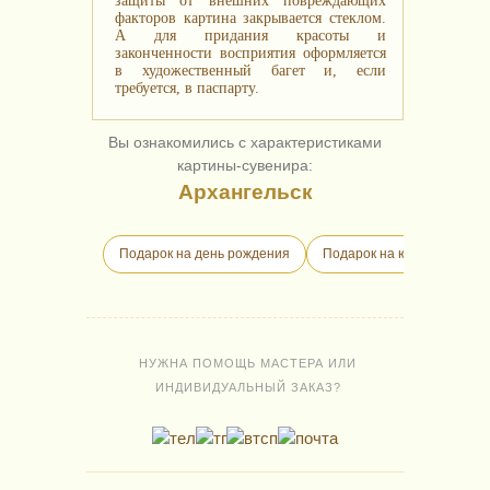
защиты от внешних повреждающих
факторов картина закрывается стеклом.
А для придания красоты и
законченности восприятия оформляется
в художественный багет и, если
требуется, в паспарту.
Вы ознакомились с характеристиками
картины-сувенира:
Архангельск
Подарок на день рождения
Подарок на юбилей
П
НУЖНА ПОМОЩЬ МАСТЕРА ИЛИ
ИНДИВИДУАЛЬНЫЙ ЗАКАЗ?