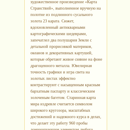
художественное произведение «Карта
Странствий», выполненное вручную на
полотне из подлинного сусального
золота 23 карата. Сюжет,
вдохновленный антикварными
картографическими шедеврами,
запечатлел два полушария Земли с
детальной прорисовкой материков,
океанов и декоративных картушей,
которые обретают живое сияние на фоне
драгоценного металла. Ювелирная
точность графики и игра света на
золотых листах эффектно
контрастируют с насыщенным красным
бархатным паспарту и классическим
золоченым багетом. Старинная карта
мира издревле считается символом
широкого кругозора, масштабных
достижений и надежного курса в делах,
что делает эту работу 960 пробы
доминирующим элементом любого