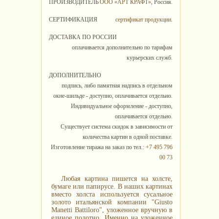
ПРОИЗВОДИТЕЛЬ
ООО «АРТ КРАФТ»
, Россия.
СЕРТИФИКАЦИЯ
сертификат продукции
.
ДОСТАВКА ПО РОССИИ
оплачивается дополнительно по тарифам
курьерских служб.
ДОПОЛНИТЕЛЬНО
подпись, либо памятная надпись в отдельном
окне-шильде - доступно, оплачивается отдельно.
Индивидуальное оформление - доступно,
оплачивается отдельно.
Существует система скидок в зависимости от
количества картин в одной поставке.
Изготовление тиража на заказ по тел.:
+7 495 796
00 73
Любая картина пишется на холсте,
бумаге или папирусе. В наших картинах
вместо холста используется сусальное
золото итальянской компании "Giusto
Manetti Battiloro", уложенное вручную в
единое полотно. Именно на уложенное