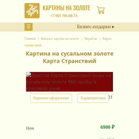
+7 903 796-00-73
☰
Бизнес-подарки ▸
Главная
Каталог картин на золоте
Корабли
Карта
странствий
Картина на сусальном золоте
Карта Странствий
арт.
25301
Варианты оформления
Характеристики
6900 ₽
Цена