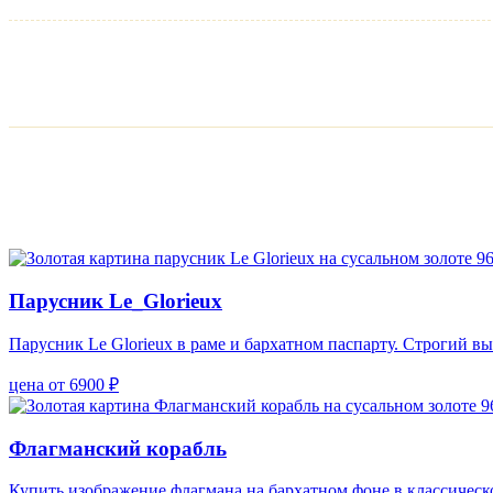
Парусник Le_Glorieux
Парусник Le Glorieux в раме и бархатном паспарту. Строгий вы
цена от 6900 ₽
Флагманский корабль
Купить изображение флагмана на бархатном фоне в классическ