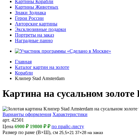
Картины Корабли
Картины Животных
Знаки Зодиака
Герои России
Авторские картины
Эксклюзивные подарки
Портреты на заказ
Наградные панно
Главная
Каталог картин на золоте
Корабли
Клипер Stad Amsterdam
Картина на сусальном золоте 
Варианты оформления
Характеристики
арт.
42501
Цена
6900 ₽
19800 ₽
₽
по прайс-листу
Размер по раме (В×Ш), см
25,5×21
37×28
на заказ