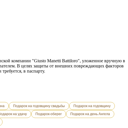
ской компании "Giusto Manetti Battiloro", уложенное вручную в
упателем. В целях защиты от внешних повреждающих факторов
требуется, в паспарту.
ина
Подарок на годовщину свадьбы
Подарок на годовщину
одарок на удачу
Подарок-оберег
Подарок на день Ангела