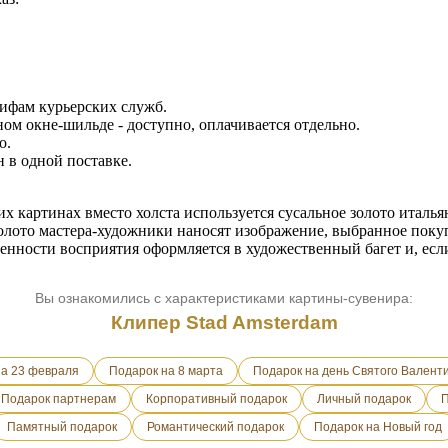
рифам курьерских служб.
ном окне-шильде - доступно, оплачивается отдельно.
о.
 в одной поставке.
х картинах вместо холста используется сусальное золото итальян
олото мастера-художники наносят изображение, выбранное пок
енности восприятия оформляется в художественный багет и, если 
Вы ознакомились с характеристиками картины-сувенира:
Клипер Stad Amsterdam
на 23 февраля
Подарок на 8 марта
Подарок на день Святого Валент
Подарок партнерам
Корпоративный подарок
Личный подарок
П
Памятный подарок
Романтический подарок
Подарок на Новый год