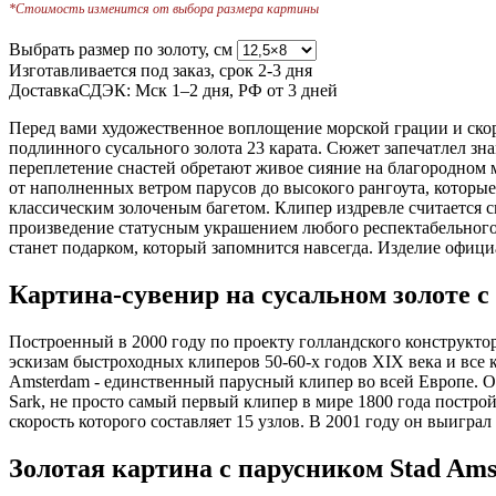
*Стоимость изменится от выбора размера картины
Выбрать размер по золоту, см
Изготавливается под заказ, срок
2-3 дня
Доставка
СДЭК: Мск 1–2 дня, РФ от 3 дней
Перед вами художественное воплощение морской грации и ско
подлинного сусального золота 23 карата. Сюжет запечатлел з
переплетение снастей обретают живое сияние на благородном 
от наполненных ветром парусов до высокого рангоута, которы
классическим золоченым багетом. Клипер издревле считается с
произведение статусным украшением любого респектабельного 
станет подарком, который запомнится навсегда. Изделие офиц
Картина-сувенир на сусальном золоте 
Построенный в 2000 году по проекту голландского конструкт
эскизам быстроходных клиперов 50-60-х годов XIX века и все 
Amsterdam - единственный парусный клипер во всей Европе. Од
Sark, не просто самый первый клипер в мире 1800 года постр
скорость которого составляет 15 узлов. В 2001 году он выигра
Золотая картина с парусником Stad Am