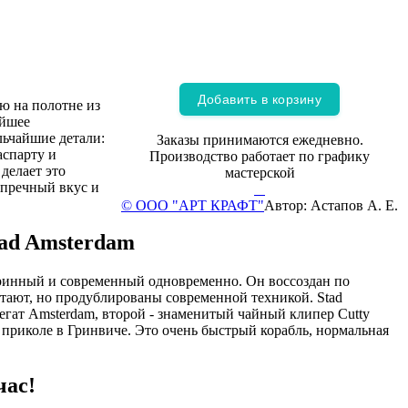
Добавить в корзину
ю на полотне из
айшее
льчайшие детали:
Заказы принимаются ежедневно.
аспарту и
Производство работает по графику
делает это
мастерской
упречный вкус и
© ООО "АРТ КРАФТ"
Автор: Астапов А. Е.
tad Amsterdam
аринный и современный одновременно. Он воссоздан по
отают, но продублированы современной техникой. Stad
егат Amsterdam, второй - знаменитый чайный клипер Cutty
 приколе в Гринвиче. Это очень быстрый корабль, нормальная
час!