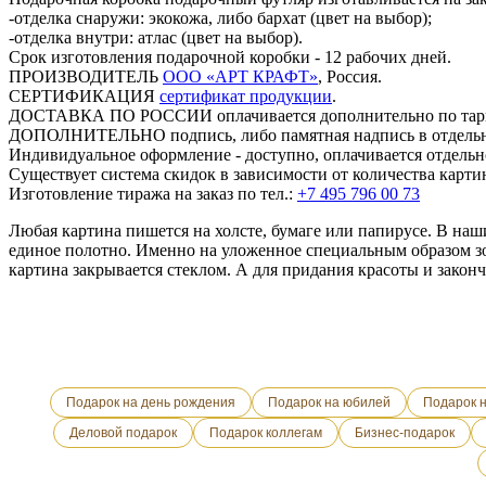
-отделка снаружи: экокожа, либо бархат (цвет на выбор);
-отделка внутри: атлас (цвет на выбор).
Срок изготовления подарочной коробки - 12 рабочих дней.
ПРОИЗВОДИТЕЛЬ
ООО «АРТ КРАФТ»
, Россия.
СЕРТИФИКАЦИЯ
сертификат продукции
.
ДОСТАВКА ПО РОССИИ
оплачивается дополнительно по та
ДОПОЛНИТЕЛЬНО
подпись, либо памятная надпись в отдель
Индивидуальное оформление - доступно, оплачивается отдельн
Существует система скидок в зависимости от количества картин
Изготовление тиража на заказ по тел.:
+7 495 796 00 73
Любая картина пишется на холсте, бумаге или папирусе. В наши
единое полотно. Именно на уложенное специальным образом з
картина закрывается стеклом. А для придания красоты и законч
Подарок на день рождения
Подарок на юбилей
Подарок 
Деловой подарок
Подарок коллегам
Бизнес-подарок