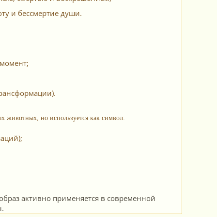
ту и бессмертие души.
момент;
трансформации).
х животных, но используется как символ:
аций);
ё образ активно применяется в современной
.