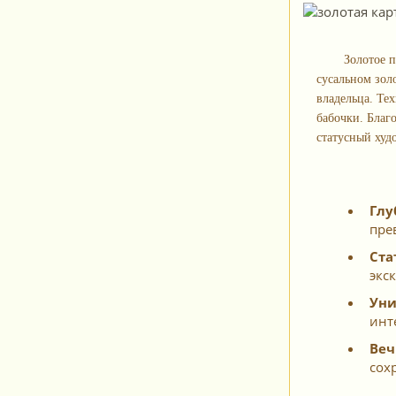
Золотое 
сусальном зол
владельца. Те
бабочки. Благ
статусный худ
Глу
пре
Ста
экс
Уни
инт
Веч
сох