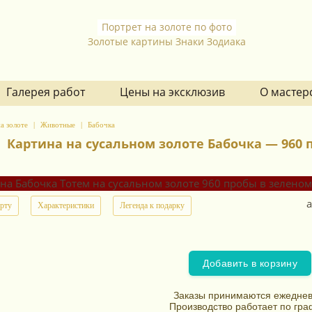
Портрет на золоте по фото
Золотые картины Знаки Зодиака
Галерея работ
Цены на эксклюзив
О мастер
а золоте
Животные
Бабочка
Картина на сусальном золоте Бабочка — 960 п
а
арту
Характеристики
Легенда к подарку
Добавить в корзину
Заказы принимаются ежеднев
Производство работает по гра