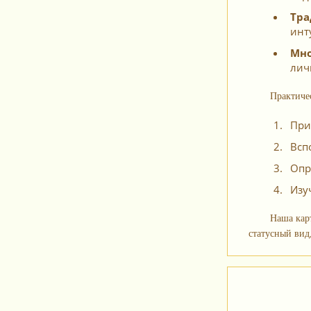
Тра
инт
Мно
лич
Практиче
При
Всп
Опр
Изу
Наша кар
статусный вид