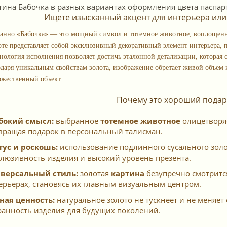
Ищете изысканный акцент для интерьера ил
панно «Бабочка» — это мощный символ и тотемное животное, воплощенно
оте представляет собой эксклюзивный декоративный элемент интерьера,
хнология исполнения позволяет достичь эталонной детализации, которая с
одаря уникальным свойствам золота, изображение обретает живой объем
ожественный объект.
Почему это хороший подар
бокий смысл:
выбранное
тотемное животное
олицетворяе
вращая подарок в персональный талисман.
тус и роскошь:
использование подлинного сусального золот
клюзивность изделия и высокий уровень презента.
версальный стиль:
золотая
картина
безупречно смотрится
ерьерах, становясь их главным визуальным центром.
ная ценность:
натуральное золото не тускнеет и не меняет 
ранность изделия для будущих поколений.