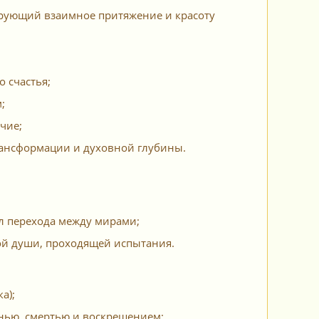
ирующий взаимное притяжение и красоту
 счастья;
;
чие;
трансформации и духовной глубины.
л перехода между мирами;
ой души, проходящей испытания.
а);
нью, смертью и воскрешением;