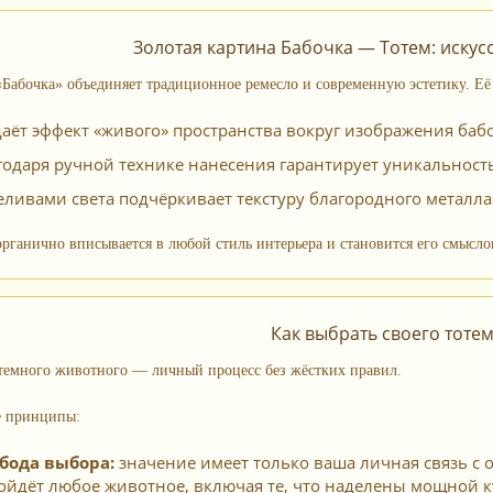
Золотая картина Бабочка — Тотем: искус
Бабочка» объединяет традиционное ремесло и современную эстетику. Её 
даёт эффект «живого» пространства вокруг изображения баб
годаря ручной технике нанесения гарантирует уникальность
еливами света подчёркивает текстуру благородного металл
органично вписывается в любой стиль интерьера и становится его смысл
Как выбрать своего тоте
темного животного — личный процесс без жёстких правил.
 принципы:
бода выбора:
значение имеет только ваша личная связь с о
ойдёт любое животное, включая те, что наделены мощной ку