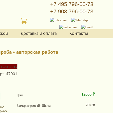
+7 495 796-00-73
+7 903 796-00-73
ской
Доставка и оплата
Контакты
роба • авторская работа
рт.
47001
12000 ₽
Цена
28×28
Размер по раме (В×Ш), см
но.
фику