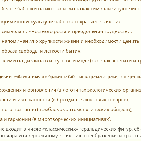
белые бабочки на иконах и витражах символизируют чисто
овременной культуре
бабочка сохраняет значение:
символа личностного роста и преодоления трудностей;
напоминания о хрупкости жизни и необходимости ценить 
образа свободы и лёгкости бытия;
элемента дизайна в искусстве и моде (как знак эстетики и 
дике и эмблематике:
изображение бабочки встречается реже, чем крупны
рождения и обновления (в логотипах экологических организ
кости и изысканности (в брендинге люксовых товаров);
чного познания (в эмблемах энтомологических обществ);
а и гармонии (в миротворческих инициативах).
не входит в число «классических» геральдических фигур, е
агодаря универсальному значению преображения и красоты