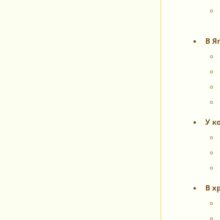
В Я
У к
В х