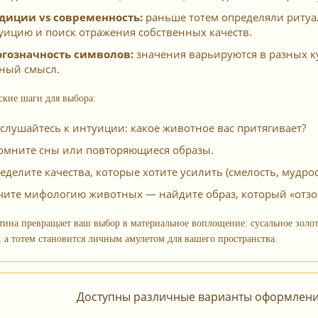
диции vs современность:
раньше тотем определяли ритуа
уицию и поиск отражения собственных качеств.
гозначность символов:
значения варьируются в разных к
ный смысл.
ские шаги для выбора:
слушайтесь к интуиции: какое животное вас притягивает?
омните сны или повторяющиеся образы.
еделите качества, которые хотите усилить (смелость, мудрость
чите мифологию животных — найдите образ, который «отзов
тина превращает ваш выбор в материальное воплощение: сусальное золот
, а тотем становится личным амулетом для вашего пространства.
Доступны различные варианты оформления