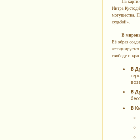
На карти
И́нтра Кустод
могущества. П
судьбой».
В миров
Её образ соед
ассоциируется
свободу и кра
В Д
гер
воз
В Д
бес
В К