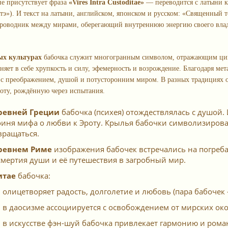
не присутствует фраза
«Vires Intra Custoditae»
— переводится с латыни 
и́тэ»). И текст на латыни, английском, японском и русском: «Священный 
роводник между мирами, оберегающий внутреннюю энергию своего владел
ых культурах
бабочка служит многогранным символом, отражающим ци
иняет в себе хрупкость и силу, эфемерность и возрождение. Благодаря ме
 с преображением, душой и потусторонним миром. В разных традициях о
соту, рождённую через испытания.
ревней Греции
бабочка (психея) отождествлялась с душой. 
оиня мифа о любви к Эроту. Крылья бабочки символизирова
вращаться.
ревнем Риме
изображения бабочек встречались на погреба
смертия души и её путешествия в загробный мир.
итае
бабочка:
олицетворяет радость, долголетие и любовь (пара бабочек 
в даосизме ассоциируется с освобождением от мирских ок
в искусстве фэн-шуй бабочка привлекает гармонию и ром