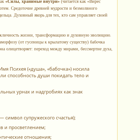
как
«Силы, хранимые внутри»
(читается как «Ви́рес
тотем. Средоточие древней мудрости и безмолвного
ьца. Духовный якорь для тех, кто сам управляет своей
кличность жизни, трансформацию и духовную эволюцию.
таморфозу (от гусеницы к крылатому существу) бабочка
на олицетворяет: переход между мирами, бессмертие духа,
Имя Психея («душа», «бабочка») носила
ли способность души покидать тело и
льных урнах и надгробиях как знак
— символ супружеского счастья);
ов и просветлением;
антические отношения;