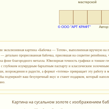
мастерской
© ООО "АРТ КРАФТ"
Автор:
ми эксклюзивная картина «Бабочка — Тотем», выполненная вручную на по
 — детально прорисованная бабочка, присевшая на соцветие репейника,
на фоне благородного металла. Ювелирная точность графики и тонкие г
 с глубоким изумрудным бархатным паспарту и классическим золоченым 
ши, возрождения и радости, а формат «тотема» превращает эту работу в 
обы подчеркнёт ваш безупречный вкус и станет подарком, который напол
ано.
Картина на сусальном золоте с изображением баб