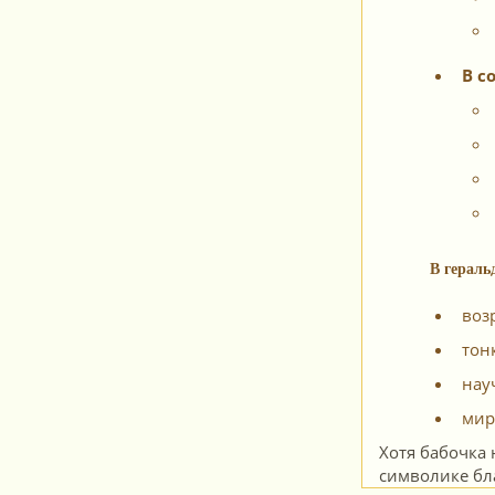
В с
В гераль
воз
тон
нау
мир
Хотя бабочка 
символике бл