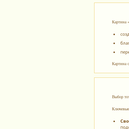
Картина «
соз
бла
пер
Картина 
Выбор то
Ключевые
Сво
под