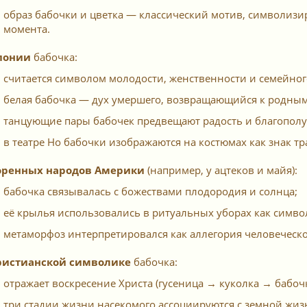
образ бабочки и цветка — классический мотив, символиз
момента.
понии
бабочка:
считается символом молодости, женственности и семейного
белая бабочка — дух умершего, возвращающийся к родным
танцующие пары бабочек предвещают радость и благополу
в театре Но бабочки изображаются на костюмах как знак 
оренных народов Америки
(например, у ацтеков и майя):
бабочка связывалась с божествами плодородия и солнца;
её крылья использовались в ритуальных уборах как симво
метаморфоз интерпретировался как аллегория человеческ
ристианской символике
бабочка:
отражает воскресение Христа (гусеница → куколка → бабочк
три стадии жизни насекомого ассоциируются с земной жиз