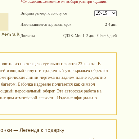
*Стоимость изменится от выбора размера картины
Выбрать размер по золоту, см
Изготавливается под заказ, срок
2-4 дня
 Хельга К.
Доставка
СДЭК: Мск 1–2 дня, РФ от 3 дней
лотне из настоящего сусального золота 23 карата. В
 чей изящный силуэт и графичный узор крыльев обретают
еометрические линии чертежа на заднем плане эффектно
багетом. Бабочка издревле почитается как символ
мощный персональный оберег. Эта авторская работа на
нит дом атмосферой легкости. Изделие официально
очки — Легенда к подарку