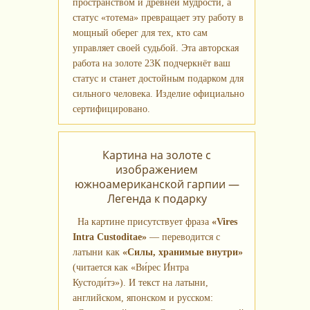
пространством и древней мудрости, а
статус «тотема» превращает эту работу в
мощный оберег для тех, кто сам
управляет своей судьбой. Эта авторская
работа на золоте 23К подчеркнёт ваш
статус и станет достойным подарком для
сильного человека. Изделие официально
сертифицировано.
Картина на золоте с
изображением
южноамериканской гарпии —
Легенда к подарку
На картине присутствует фраза
«Vires
Intra Custoditae»
— переводится с
латыни как
«Силы, хранимые внутри»
(читается как «Ви́рес И́нтра
Кустоди́тэ»). И текст на латыни,
английском, японском и русском: