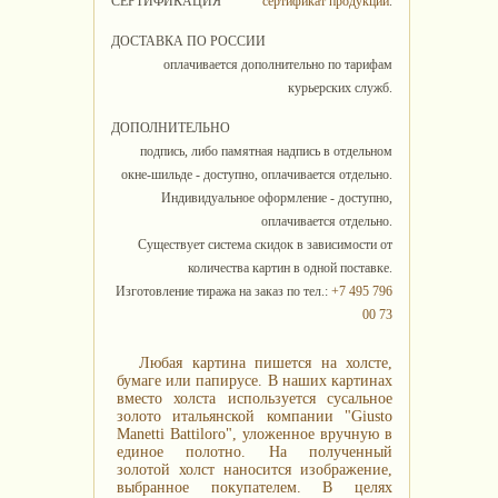
СЕРТИФИКАЦИЯ
сертификат продукции
.
ДОСТАВКА ПО РОССИИ
оплачивается дополнительно по тарифам
курьерских служб.
ДОПОЛНИТЕЛЬНО
подпись, либо памятная надпись в отдельном
окне-шильде - доступно, оплачивается отдельно.
Индивидуальное оформление - доступно,
оплачивается отдельно.
Существует система скидок в зависимости от
количества картин в одной поставке.
Изготовление тиража на заказ по тел.:
+7 495 796
00 73
Любая картина пишется на холсте,
бумаге или папирусе. В наших картинах
вместо холста используется сусальное
золото итальянской компании "Giusto
Manetti Battiloro", уложенное вручную в
единое полотно. На полученный
золотой холст наносится изображение,
выбранное покупателем. В целях