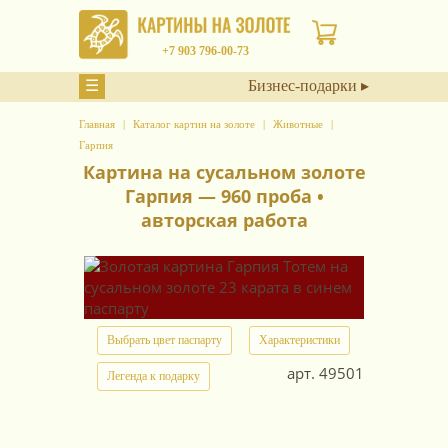
+7 903 796-00-73
☰
Бизнес-подарки ▸
Главная
Каталог картин на золоте
Животные
Гарпия
Картина на сусальном золоте
Гарпия — 960 проба •
авторская работа
Выбрать цвет паспарту
Характеристики
арт.
49501
Легенда к подарку