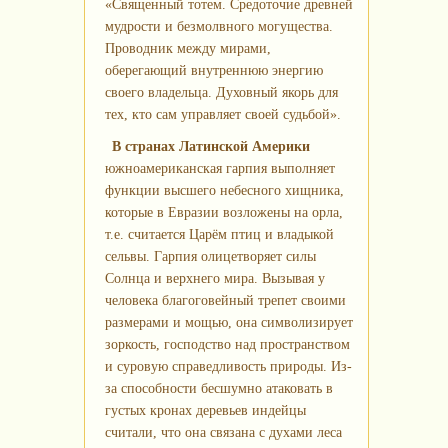
«Священный тотем. Средоточие древней
мудрости и безмолвного могущества.
Проводник между мирами,
оберегающий внутреннюю энергию
своего владельца. Духовный якорь для
тех, кто сам управляет своей судьбой».
В странах Латинской Америки
южноамериканская гарпия выполняет
функции высшего небесного хищника,
которые в Евразии возложены на орла,
т.е. считается Царём птиц и владыкой
сельвы. Гарпия олицетворяет силы
Солнца и верхнего мира. Вызывая у
человека благоговейный трепет своими
размерами и мощью, она символизирует
зоркость, господство над пространством
и суровую справедливость природы. Из-
за способности бесшумно атаковать в
густых кронах деревьев индейцы
считали, что она связана с духами леса