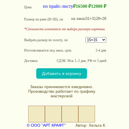
по прайс-листу
₽
16500 ₽
12000 ₽
Цена
на заказ
31×31
28×28
Размер по раме (В×Ш), см
*Стоимость изменится от выбора размера картины
Выбрать размер по золоту, см
Изготавливается под заказ, срок
2-4 дня
Доставка
СДЭК: Мск 1–2 дня, РФ от 3 дней
Добавить в корзину
Заказы принимаются ежедневно.
Производство работает по графику
мастерской
© ООО "АРТ КРАФТ"
Автор: Хельга К.