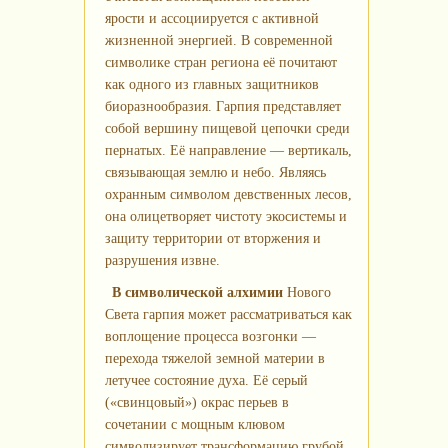
ярости и ассоциируется с активной
жизненной энергией. В современной
символике стран региона её почитают
как одного из главных защитников
биоразнообразия. Гарпия представляет
собой вершину пищевой цепочки среди
пернатых. Её направление — вертикаль,
связывающая землю и небо. Являясь
охранным символом девственных лесов,
она олицетворяет чистоту экосистемы и
защиту территории от вторжения и
разрушения извне.
В символической алхимии
Нового
Света гарпия может рассматриваться как
воплощение процесса возгонки —
перехода тяжелой земной материи в
летучее состояние духа. Её серый
(«свинцовый») окрас перьев в
сочетании с мощным клювом
символизирует трансформацию грубой