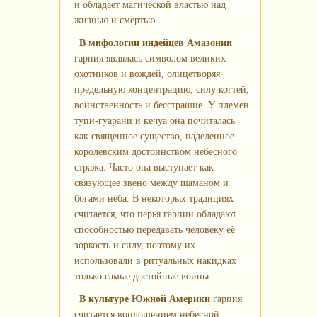
и обладает магической властью над
жизнью и смертью.
В мифологии индейцев Амазонии
гарпия являлась символом великих
охотников и вождей, олицетворяя
предельную концентрацию, силу когтей,
воинственность и бесстрашие. У племен
тупи-гуарани и кечуа она почиталась
как священное существо, наделенное
королевским достоинством небесного
стража. Часто она выступает как
связующее звено между шаманом и
богами неба. В некоторых традициях
считается, что перья гарпии обладают
способностью передавать человеку её
зоркость и силу, поэтому их
использовали в ритуальных накидках
только самые достойные воины.
В культуре Южной Америки
гарпия
считается воплощением небесной