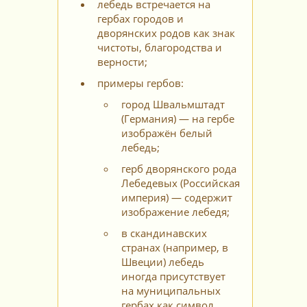
лебедь встречается на
гербах городов и
дворянских родов как знак
чистоты, благородства и
верности;
примеры гербов:
город Швальмштадт
(Германия) — на гербе
изображён белый
лебедь;
герб дворянского рода
Лебедевых (Российская
империя) — содержит
изображение лебедя;
в скандинавских
странах (например, в
Швеции) лебедь
иногда присутствует
на муниципальных
гербах как символ