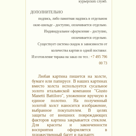
курьерских служб.
ДОПОЛНИТЕЛЬНО
подпись, либо памятная надпись в отдельном
окне-шильде - доступно, оплачивается отдельно.
Индивидуальное оформление - доступно,
оплачивается отдельно.
Существует система скидок в зависимости от
количества картин в одной поставке.
Изготовление тиража на заказ по тел.:
+7 495 796
00 73
Любая картина пишется на холсте,
бумаге или папирусе. В наших картинах
вместо холста используется сусальное
золото итальянской компании "Giusto
Manetti Battiloro", уложенное вручную в
единое полотно. На полученный
золотой холст наносится изображение,
выбранное покупателем. В целях
защиты от внешних повреждающих
факторов картина закрывается стеклом.
Для красоты и законченности
восприятия оформляется в
художественный багет и паспарту.