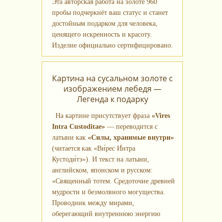
Эта авторская работа на золоте 960
пробы подчеркнёт ваш статус и станет
достойным подарком для человека,
ценящего искренность и красоту.
Изделие официально сертифицировано.
Картина на сусальном золоте с
изображением лебедя —
Легенда к подарку
На картине присутствует фраза
«Vires
Intra Custoditae»
— переводится с
латыни как
«Силы, хранимые внутри»
(читается как «Ви́рес И́нтра
Кустоди́тэ»). И текст на латыни,
английском, японском и русском:
«Священный тотем. Средоточие древней
мудрости и безмолвного могущества.
Проводник между мирами,
оберегающий внутреннюю энергию