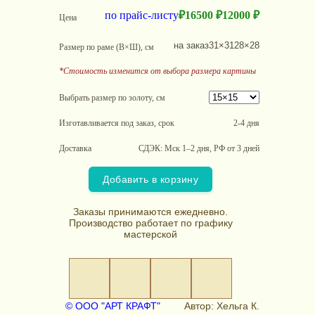
по прайс-листу
₽
16500 ₽
12000 ₽
Цена
на заказ
31×31
28×28
Размер по раме (В×Ш), см
*Стоимость изменится от выбора размера картины
Выбрать размер по золоту, см
Изготавливается под заказ, срок
2-4 дня
Доставка
СДЭК: Мск 1–2 дня, РФ от 3 дней
Добавить в корзину
Заказы принимаются ежедневно.
Производство работает по графику
мастерской
© ООО "АРТ КРАФТ"
Автор: Хельга К.