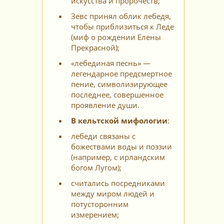
искусства и пророчеств;
Зевс принял облик лебедя,
чтобы приблизиться к Леде
(миф о рождении Елены
Прекрасной);
«лебединая песнь» —
легендарное предсмертное
пение, символизирующее
последнее, совершенное
проявление души.
В кельтской мифологии
:
лебеди связаны с
божествами воды и поэзии
(например, с ирландским
богом Лугом);
считались посредниками
между миром людей и
потусторонним
измерением;