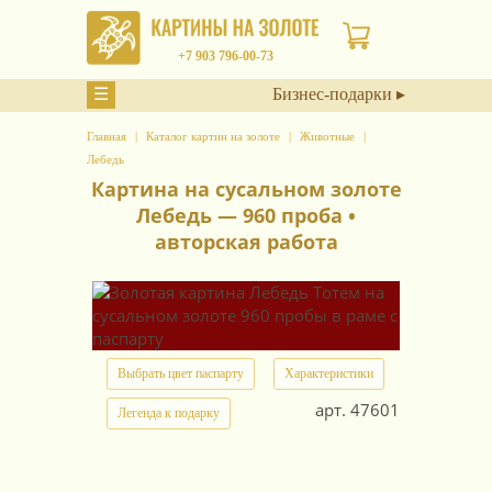
+7 903 796-00-73
☰
Бизнес-подарки ▸
Главная
Каталог картин на золоте
Животные
Лебедь
Картина на сусальном золоте
Лебедь — 960 проба •
авторская работа
Выбрать цвет паспарту
Характеристики
арт.
47601
Легенда к подарку