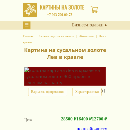
+7 903 796-00-73
☰
Бизнес-подарки ▸
Главная
Каталог картин на золоте
Животные
Лев в
краале
Картина на сусальном золоте
Лев в краале
арт.
18001
Варианты оформления
Характеристики
28500 ₽
16400 ₽
12700 ₽
Цена
по прайс-листу