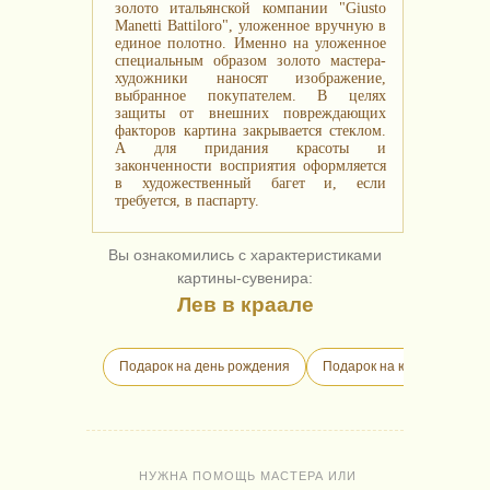
золото итальянской компании "Giusto
Manetti Battiloro", уложенное вручную в
единое полотно. Именно на уложенное
специальным образом золото мастера-
художники наносят изображение,
выбранное покупателем. В целях
защиты от внешних повреждающих
факторов картина закрывается стеклом.
А для придания красоты и
законченности восприятия оформляется
в художественный багет и, если
требуется, в паспарту.
Вы ознакомились с характеристиками
картины-сувенира:
Лев в краале
Подарок на день рождения
Подарок на юбилей
П
НУЖНА ПОМОЩЬ МАСТЕРА ИЛИ