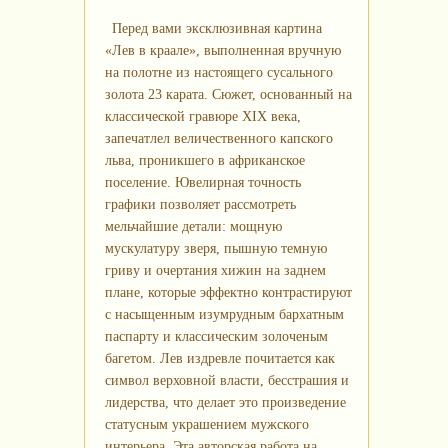
Перед вами эксклюзивная картина
«Лев в краале», выполненная вручную
на полотне из настоящего сусального
золота 23 карата. Сюжет, основанный на
классической гравюре XIX века,
запечатлел величественного капского
льва, проникшего в африканское
поселение. Ювелирная точность
графики позволяет рассмотреть
мельчайшие детали: мощную
мускулатуру зверя, пышную темную
гриву и очертания хижин на заднем
плане, которые эффектно контрастируют
с насыщенным изумрудным бархатным
паспарту и классическим золоченым
багетом. Лев издревле почитается как
символ верховной власти, бесстрашия и
лидерства, что делает это произведение
статусным украшением мужского
интерьера. Эта авторская работа на