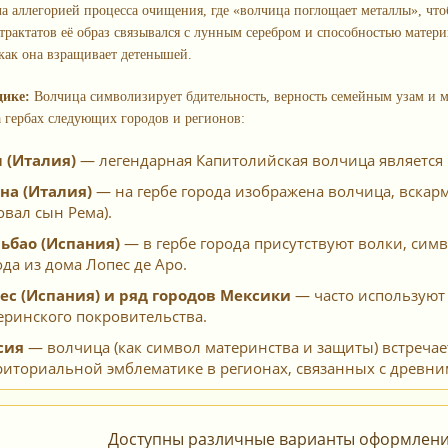
ла аллегорией процесса очищения, где «волчица поглощает металлы», чт
 трактатов её образ связывался с лунным серебром и способностью матер
как она взращивает детенышей.
дике:
Волчица символизирует бдительность, верность семейным узам и м
а гербах следующих городов и регионов:
 (Италия)
— легендарная Капитолийская волчица является
на (Италия)
— на гербе города изображена волчица, вскар
овал сын Рема).
ьбао (Испания)
— в гербе города присутствуют волки, си
ода из дома Лопес де Аро.
ес (Испания) и ряд городов Мексики
— часто используют 
еринского покровительства.
сия
— волчица (как символ материнства и защиты) встреча
риториальной эмблематике в регионах, связанных с древн
Доступны различные варианты оформления