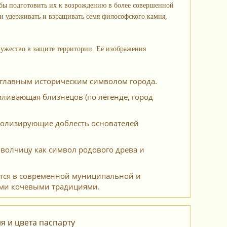
обы подготовить их к возрождению в более совершенной
ии удерживать и взращивать семя философского камня,
ужество в защите территории. Её изображения
 главным историческим символом города.
мливающая близнецов (по легенде, город
мволизирующие доблесть основателей
волчицу как символ родового древа и
ется в современной муниципальной и
ими кочевыми традициями.
 и цвета паспарту