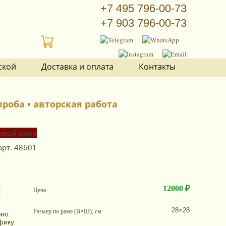
+7 495 796-00-73
+7 903 796-00-73
ской
Доставка и оплата
Контакты
роба • авторская работа
арт.
48601
12000 ₽
Цена
28×28
Размер по раме (В×Ш), см
но.
фику