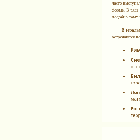
часто выступа
форме. В ряде
подобно тому 
В гераль
встречаются н
Рим
Сие
осн
Бил
гор
Лоп
мат
Рос
тер