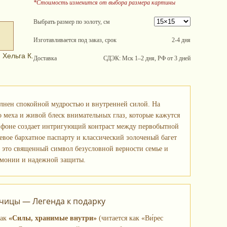
*Стоимость изменится от выбора размера картины
Выбрать размер по золоту, см
Изготавливается под заказ, срок
2-4 дня
 Хельга К.
Доставка
СДЭК: Мск 1–2 дня, РФ от 3 дней
олнен спокойной мудростью и внутренней силой. На
о меха и живой блеск внимательных глаз, которые кажутся
 фоне создает интригующий контраст между первобытной
евое бархатное паспарту и классический золоченый багет
 это священный символ безусловной верности семье и
армонии и надежной защиты.
чицы — Легенда к подарку
как
«Силы, хранимые внутри»
(читается как «Ви́рес