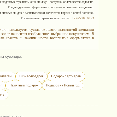
я надпись в отдельном окне-шильде - доступно, оплачивается отдельно.
Индивидуальное оформление - доступно, оплачивается отдельно.
 система скидок в зависимости от количества картин в одной поставке.
Изготовление тиража на заказ по тел.:
+7 495 796 00 73
лста используется сусальное золото итальянской компании
й холст наносится изображение, выбранное покупателем. В
ля красоты и законченности восприятия оформляется в
ны-сувенира:
оллегам
Бизнес-подарок
Подарок партнерам
г
Памятный подарок
Подарок на Новый год
ине
ЛЬНЫЙ ЗАКАЗ?