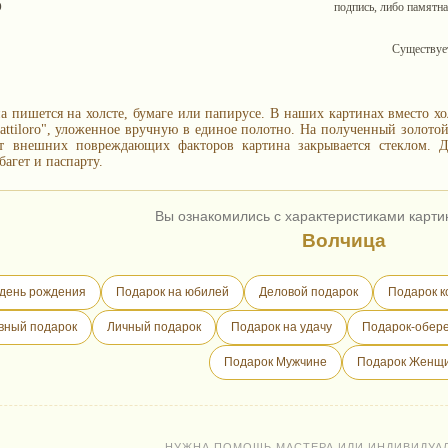
О
подпись, либо памятна
Существует
а пишется на холсте, бумаге или папирусе. В наших картинах вместо хо
 Battiloro", уложенное вручную в единое полотно. На полученный золото
т внешних повреждающих факторов картина закрывается стеклом. Д
агет и паспарту.
Вы ознакомились с характеристиками карти
Волчица
 день рождения
Подарок на юбилей
Деловой подарок
Подарок к
вный подарок
Личный подарок
Подарок на удачу
Подарок-обере
Подарок Мужчине
Подарок Женщ
НУЖНА ПОМОЩЬ МАСТЕРА ИЛИ ИНДИВИДУА