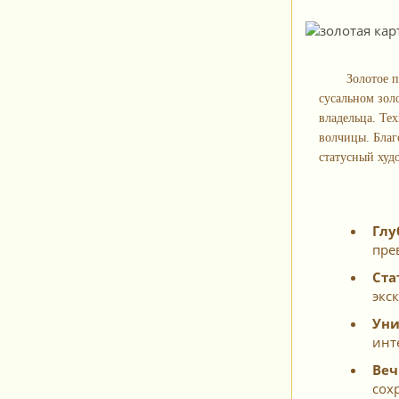
Золотое 
сусальном зол
владельца. Те
волчицы. Благ
статусный худ
Глу
пре
Ста
экс
Уни
инт
Веч
сох