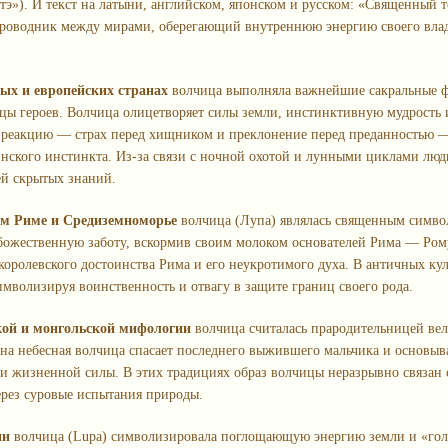
и́тэ»). И текст на латыни, английском, японском и русском: «Священный 
роводник между мирами, оберегающий внутреннюю энергию своего владел
ых и европейских странах
волчица выполняла важнейшие сакральные фу
цы героев. Волчица олицетворяет силы земли, инстинктивную мудрость 
 реакцию — страх перед хищником и преклонение перед преданностью 
нского инстинкта. Из-за связи с ночной охотой и лунными циклами люд
й скрытых знаний.
м Риме и Средиземноморье
волчица (Лупа) являлась священным символ
божественную заботу, вскормив своим молоком основателей Рима — Ром
оролевского достоинства Рима и его неукротимого духа. В античных кул
имволизируя воинственность и отвагу в защите границ своего рода.
ой и монгольской мифологии
волчица считалась прародительницей вел
на небесная волчица спасает последнего выжившего мальчика и основыва
и жизненной силы. В этих традициях образ волчицы неразрывно связан 
ерез суровые испытания природы.
ии
волчица (Lupa) символизировала поглощающую энергию земли и «гол