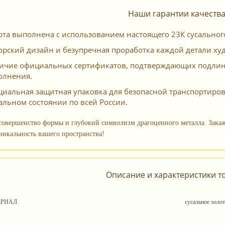
Наши гарантии качеств
ота выполнена с использованием настоящего 23К сусальног
орский дизайн и безупречная проработка каждой детали ху
ичие официальных сертификатов, подтверждающих подлинн
олнения.
циальная защитная упаковка для безопасной транспортиров
альном состоянии по всей России.
совершенство формы и глубокий символизм драгоценного металла. Закаж
никальность вашего пространства!
Описание и характеристики т
ЕРИАЛ
сусальное золо