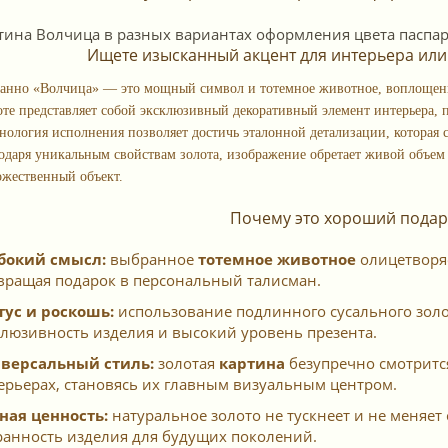
Ищете изысканный акцент для интерьера ил
панно «Волчица» — это мощный символ и тотемное животное, воплощенн
оте представляет собой эксклюзивный декоративный элемент интерьера,
хнология исполнения позволяет достичь эталонной детализации, которая с
одаря уникальным свойствам золота, изображение обретает живой объем
ожественный объект.
Почему это хороший подар
бокий смысл:
выбранное
тотемное животное
олицетворяе
вращая подарок в персональный талисман.
тус и роскошь:
использование подлинного сусального золот
клюзивность изделия и высокий уровень презента.
версальный стиль:
золотая
картина
безупречно смотрится
ерьерах, становясь их главным визуальным центром.
ная ценность:
натуральное золото не тускнеет и не меняет 
ранность изделия для будущих поколений.