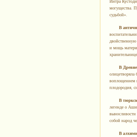
И́нтра Кустод
могущества. П
судьбой».
В античн
воспитательни
двойственную
и мощь матери
хранительнице
В Древне
олицетворяла 
воплощением к
плодородия, с
В тюркск
легенде о Аши
выносливости 
собой народ ч
В алхим