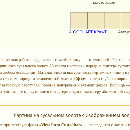
мастерской
© ООО "АРТ КРАФТ"
Автор:
жественная работа представляет нам «Волчицу — Тотема», чей образ нап
длинного сусального золота 23 карата мастерски передана фактура густог
 любом освещении. Математическая выверенность чертежных линий на
 и строгим порядком человеческой мысли. Оформление в глубокое коричн
у авторскую работу 960 пробы в центральный элемент декора. Волчица —
нтуиции, чье присутствие в интерьере создаст атмосферу абсолютной г
Картина на сусальном золоте с изображением вол
не присутствует фраза
«Vires Intra Custoditae»
— переводится с латыни 