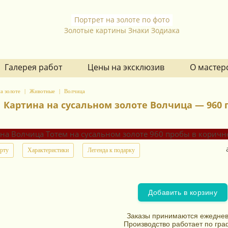
Портрет на золоте по фото
Золотые картины Знаки Зодиака
Галерея работ
Цены на эксклюзив
О мастер
а золоте
Животные
Волчица
Картина на сусальном золоте Волчица — 960 п
арту
Характеристики
Легенда к подарку
Добавить в корзину
Заказы принимаются ежеднев
Производство работает по гра