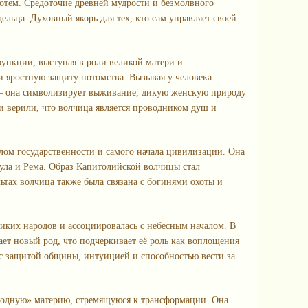
тотем. Средоточие древней мудрости и безмолвного
ьца. Духовный якорь для тех, кто сам управляет своей
нкции, выступая в роли великой матери и
и яростную защиту потомства. Вызывая у человека
— она символизирует выживание, дикую женскую природу
и верили, что волчица является проводником душ и
ом государственности и самого начала цивилизации. Она
ула и Рема. Образ Капитолийской волчицы стал
ьтах волчица также была связана с богинями охоты и
иких народов и ассоциировалась с небесным началом. В
ет новый род, что подчеркивает её роль как воплощения
с защитой общины, интуицией и способностью вести за
одную» материю, стремящуюся к трансформации. Она