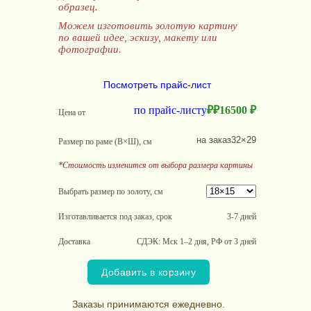
образец.
Можем изготовить золотую картину
по вашей идее, эскизу, макету или
фотографии.
Посмотреть прайс-лист
по прайс-листу
₽
₽
16500 ₽
Цена от
на заказ
32×29
Размер по раме (В×Ш), см
*Стоимость изменится от выбора размера картины
Выбрать размер по золоту, см
Изготавливается под заказ, срок
3-7 дней
Доставка
СДЭК: Мск 1–2 дня, РФ от 3 дней
Добавить в корзину
Заказы принимаются ежедневно.