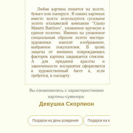
Любая картина пишется на холсте,
бумаге или папирусе. В наших картинах
вместо холста используется сусальное
золото итальянской компании "Giusto
Manetti Battiloro", уложенное вручную в
единое полотно. Именно на уложенное
специальным образом золото мастера-
художники наносят изображение,
выбранное покупателем. В целях
защиты от внешних повреждающих
факторов картина закрывается стеклом.
А для придания красоты и
законченности восприятия оформляется
в художественный багет и, если
требуется, в паспарту.
Вы ознакомились с характеристиками
картины-сувенира:
Девушка Скорпион
Подарок на день рождения
Подарок на юбилей
П