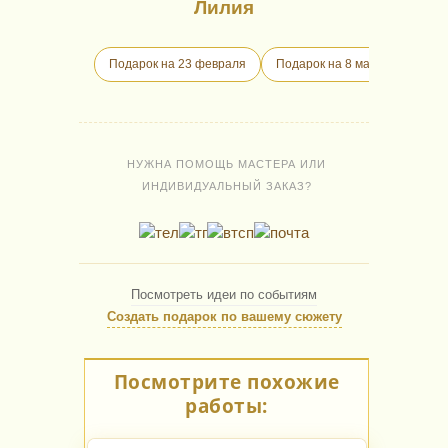
Лилия
Подарок на 23 февраля
Подарок на 8 марта
Пода
НУЖНА ПОМОЩЬ МАСТЕРА ИЛИ
ИНДИВИДУАЛЬНЫЙ ЗАКАЗ?
Посмотреть идеи по событиям
Создать подарок по вашему сюжету
Посмотрите похожие
работы: