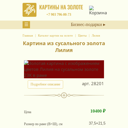
+7 903 796-00-73
☰
Бизнес-подарки ▸
Главная
Каталог картин на золоте
Цветы
Лилия
Картина из сусального золота
Лилия
арт.
28201
Подробное описание
10400 ₽
Цена
37,5×21,5
Размер по раме (В×Ш), см