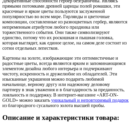
Декоративные способности гербер безграничны. Являясь
прямыми потомками древней царицы полей ромашки, эти
красочные и яркие цветы пользуются заслуженной
популярностью во всем мире. Гирлянды и цветочные
композиции, составленные из разноцветных гербер, являются
непременным атрибутом любого праздника или
торжественного события. Они также символизируют
единство, потому что их роскошная и пышная головка,
которая выглядит, как единое целое, на самом деле состоит из
сотни отдельных лепестков.
Картины на золоте, изображающие эти оптимистичные и
радостные цветы, всегда являются ярким и запоминающимся
элементом дизайна любого интерьера и подчеркивают
чистоту, искренность и дружелюбие их обладателей. Эти
изысканные украшения можно подарить любимой
начальнице, верному другу или надежному деловому
партнеру в знак уважения и в благодарность за преданность,
лояльность и поддержку. В интернет-магазине «ART-ON-
GOLD» можно заказать
уникальный и неповторимый подарок
из благородного сусального золота высшей пробы.
Описание и характеристики товара: