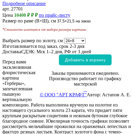
Подробное описание
арт.
27701
Цена
10400 ₽
₽
₽
по прайс-листу
Размер по раме (В×Ш), см
37,5×21,5
на заказ
*Стоимость изменится от выбора размера картины
Выбрать размер по золоту, см
Изготавливается под заказ, срок
2-3 дня
Доставка
СДЭК: Мск 1–2 дня, РФ от 3 дней
Добавить в корзину
Перед вами
эксклюзивная
флористическая
Заказы принимаются ежедневно.
картина
Производство работает по графику
«Герберы»,
мастерской
запечатлевшая
пышную
© ООО "АРТ КРАФТ"
Автор: Астапов А. Е.
вертикальную
композицию. Работа выполнена вручную на полотне из
настоящего сусального золота 23 карата, что придает пяти
крупным раскрытым соцветиям и нежным бутонам глубокое
благородное сияние. Ювелирная точность графики позволяет
рассмотреть мельчайшие прожилки на оранжевых лепестках и
фактуру резных листьев. Контраст золотого фона с темно-