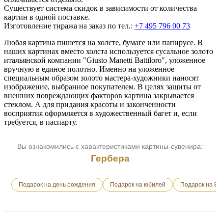
Существует система скидок в зависимости от количества
картин в одной поставке.
Изготовление тиража на заказ по тел.:
+7 495 796 00 73
Любая картина пишется на холсте, бумаге или папирусе. В
наших картинах вместо холста используется сусальное золото
итальянской компании "Giusto Manetti Battiloro", уложенное
вручную в единое полотно. Именно на уложенное
специальным образом золото мастера-художники наносят
изображение, выбранное покупателем. В целях защиты от
внешних повреждающих факторов картина закрывается
стеклом. А для придания красоты и законченности
восприятия оформляется в художественный багет и, если
требуется, в паспарту.
Вы ознакомились с характеристиками картины-сувенира:
Гербера
Подарок на день рождения
Подарок на юбилей
Подарок на 8