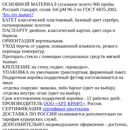
ОСНОВНОЙ МАТЕРИАЛ
сусальное золото 960 пробы.
Русский стандарт, сплав ЗлСрМ 96-3 по ГОСТ 6835-2002.
Что это значит?
БАГЕТ классический пластиковый, базовый цвет серебро,
патинирование золотом
ПАСПАРТУ
двойное, классический картон, цвет охра и
бирюза.
ОРИЕНТАЦИЯ
вертикальная.
УХОД
беречь от ударов, повышенной влажности, резкого
перепада температур.
Протирать стекло с помощью специальных средств мягкой
тканью.
КРЕПЛЕНИЕ
на стену, подвес «крокодил».
УПАКОВКА
по умолчанию транспортная, фирменный пакет.
Подарочная коробка
подарочный футляр изготавливается на
заказ:
-отделка снаружи: экокожа, либо бархат (цвет на выбор);
-отделка внутри: атлас (цвет на выбор).
Срок изготовления подарочной коробки - 12 рабочих дней.
ПРОИЗВОДИТЕЛЬ
ООО «АРТ КРАФТ»
, Россия.
СЕРТИФИКАЦИЯ
сертификат продукции
.
ДОСТАВКА ПО РОССИИ
оплачивается дополнительно по
тарифам курьерских служб.
ДОПОЛНИТЕЛЬНО
индивидуальное оформление - доступно,
оплачивается отдельно.