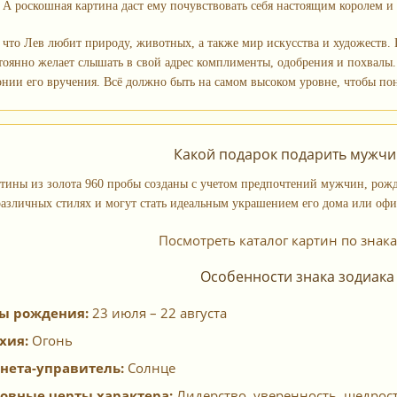
. А роскошная картина даст ему почувствовать себя настоящим королем и
что Лев любит природу, животных, а также мир искусства и художеств. 
тоянно желает слышать в свой адрес комплименты, одобрения и похвалы.
онии его вручения. Всё должно быть на самом высоком уровне, чтобы по
Какой подарок подарить мужчи
тины из золота 960 пробы созданы с учетом предпочтений мужчин, рожд
азличных стилях и могут стать идеальным украшением его дома или офи
Посмотреть каталог картин по знак
Особенности знака зодиака
ы рождения:
23 июля – 22 августа
хия:
Огонь
нета-управитель:
Солнце
овные черты характера:
Лидерство, уверенность, щедрост