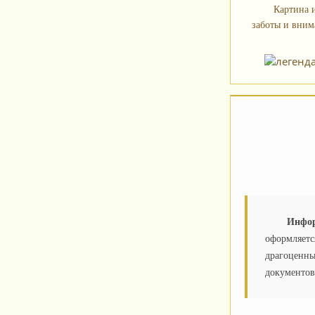
Картина 
заботы и вним
Инфор
оформляетс
драгоценны
документов