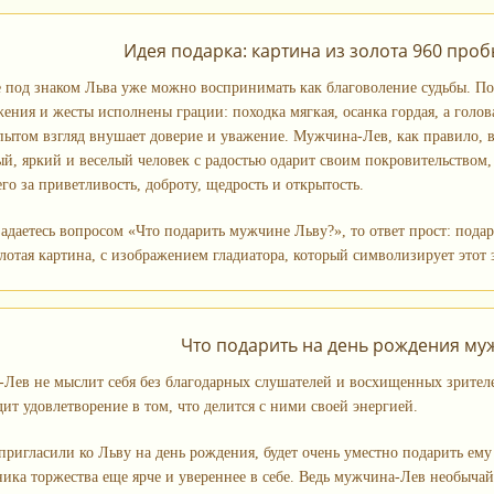
Идея подарка: картина из золота 960 про
 под знаком Льва уже можно воспринимать как благоволение судьбы. По
жения и жесты исполнены грации: походка мягкая, осанка гордая, а гол
ытом взгляд внушает доверие и уважение. Мужчина-Лев, как правило, в
й, яркий и веселый человек с радостью одарит своим покровительством, 
го за приветливость, доброту, щедрость и открытость.
задаетесь вопросом «Что подарить мужчине Льву?», то ответ прост: под
лотая картина, с изображением гладиатора, который символизирует этот 
Что подарить на день рождения му
Лев не мыслит себя без благодарных слушателей и восхищенных зрителей
ит удовлетворение в том, что делится с ними своей энергией.
пригласили ко Льву на день рождения, будет очень уместно подарить ем
ника торжества еще ярче и увереннее в себе. Ведь мужчина-Лев необыча