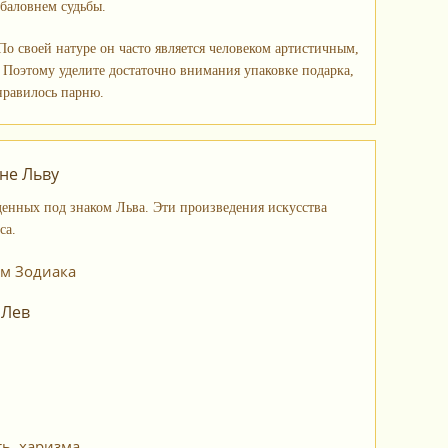
 баловнем судьбы.
По своей натуре он часто является человеком артистичным,
 Поэтому уделите достаточно внимания упаковке подарка,
нравилось парню.
не Льву
енных под знаком Льва. Эти произведения искусства
са.
ам Зодиака
 Лев
ь, харизма