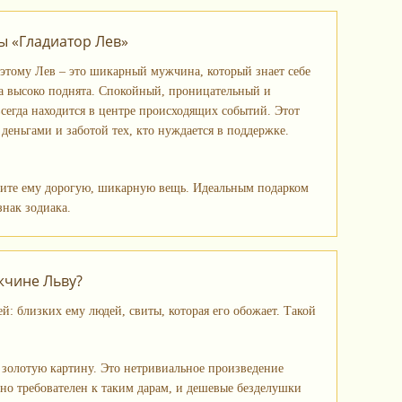
бы «Гладиатор Лев»
этому Лев – это шикарный мужчина, который знает себе
ова высоко поднята. Спокойный, проницательный и
сегда находится в центре происходящих событий. Этот
деньгами и заботой тех, кто нуждается в поддержке.
арите ему дорогую, шикарную вещь. Идеальным подарком
знак зодиака.
жчине Льву?
: близких ему людей, свиты, которая его обожает. Такой
у золотую картину. Это нетривиальное произведение
йно требователен к таким дарам, и дешевые безделушки