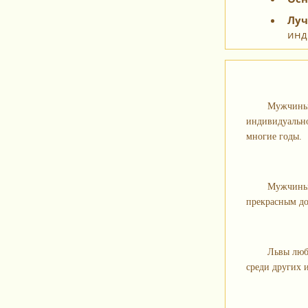
Луч
инд
Мужчины-
индивидуальнос
многие годы.
Мужчины-
прекрасным до
Львы люб
среди других и