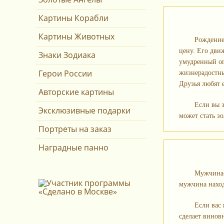
Картины Корабли
Картины Животных
Рождение
цену. Его дви
Знаки Зодиака
умудренный оп
Герои России
жизнерадостны
Друзья любят е
Авторские картины
Если вы 
Эксклюзивные подарки
может стать зо
Портреты на заказ
Наградные панно
Мужчина-
мужчина наход
Если вас 
сделает винов