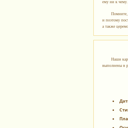
ему ни к чему
Помните, 
и поэтому пос
а также церем
Наши кар
выполнены в р
Дат
Сти
Пла
Осн