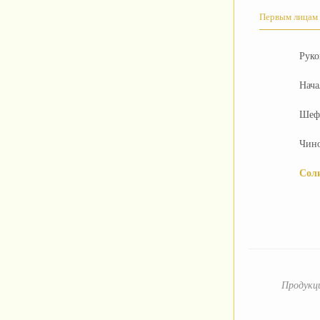
Первым лицам
Руко
Нача
Шефу
Чин
Сол
Продукц