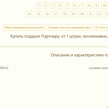
1
2
3
4
5
6
7
8
9
10
14
15
16
17
18
19
20
21
22
2
Какие материалы используются
Сколько стоит эксклюзивный заказ
От чего з
Купить подарок Партнеру: от 1 штуки, эксклюзивно,
Описание и характеристики т
ЕРИАЛ
сусальное золо