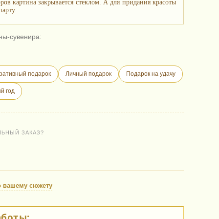
ов картина закрывается стеклом. А для придания красоты
парту.
ны-сувенира:
ративный подарок
Личный подарок
Подарок на удачу
й год
ЛЬНЫЙ ЗАКАЗ?
о вашему сюжету
аботы: