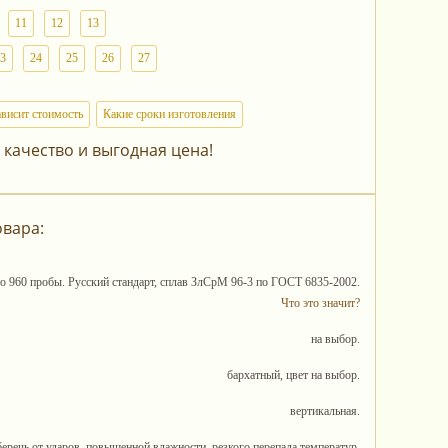
11
12
13
3
24
25
26
27
ависит стоимость
Какие сроки изготовления
 качество и выгодная цена!
овара:
то 960 пробы. Русский стандарт, сплав ЗлСрМ 96-3 по ГОСТ 6835-2002.
Что это значит?
на выбор.
бархатный, цвет на выбор.
вертикальная.
беречь от ударов, повышенной влажности, резкого перепада температур.