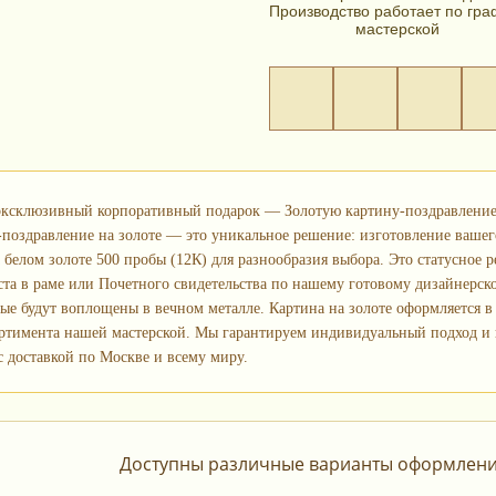
Производство работает по гра
мастерской
 эксклюзивный корпоративный подарок — Золотую картину-поздравление 
поздравление на золоте — это уникальное решение: изготовление вашего
а белом золоте 500 пробы (12К) для разнообразия выбора. Это статусное 
ста в раме или Почетного свидетельства по нашему готовому дизайнерск
рые будут воплощены в вечном металле. Картина на золоте оформляется в
ртимента нашей мастерской. Мы гарантируем индивидуальный подход и в
с доставкой по Москве и всему миру.
Доступны различные варианты оформления