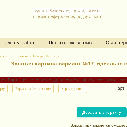
купить бизнес-подарок идея №18
вариант оформления подарка №16
Галерея работ
Цены на эксклюзив
О мастер
а золоте
Грамоты
Подарок Партнёру
Золотая картина вариант №17, идеально 
арт.
арту
Вариант на белом золоте
Характеристики
Добавить в корзину
Заказы принимаются ежеднев