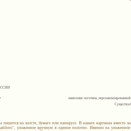
ОССИИ
О
нанесение логотипа, персонализированной
Существует
а пишется на холсте, бумаге или папирусе. В наших картинах вместо хо
 Battiloro", уложенное вручную в единое полотно. Именно на уложенно