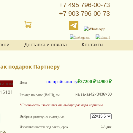
+7 495 796-00-73
+7 903 796-00-73
ской
Доставка и оплата
Контакты
как подарок Партнеру
по прайс-листу
₽
27200 ₽
14900 ₽
Цена
15101
на заказ
42×34
36×30
Размер по раме (В×Ш), см
*Стоимость изменится от выбора размера картины
Выбрать размер по золоту, см
Изготавливается под заказ, срок
2-3 дня
но.