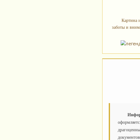
Картина 
заботы и вним
Инфор
оформляетс
драгоценны
документов