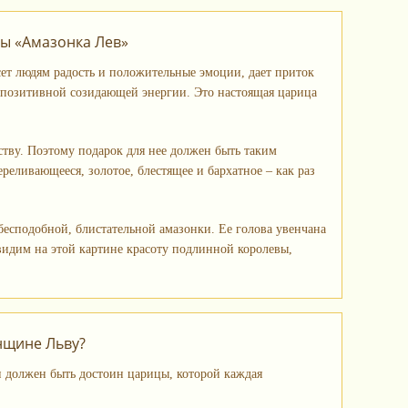
бы «Амазонка Лев»
ет людям радость и положительные эмоции, дает приток
 позитивной созидающей энергии. Это настоящая царица
ству. Поэтому подарок для нее должен быть таким
реливающееся, золотое, блестящее и бархатное – как раз
бесподобной, блистательной амазонки. Ее голова увенчана
видим на этой картине красоту подлинной королевы,
нщине Льву?
н должен быть достоин царицы, которой каждая