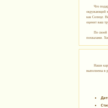
Что подар
окружающий ми
как Солнце. Не
оценит ваш тр
По своей
похвалами. Хва
Наши кар
выполнены в р
Дат
Сти