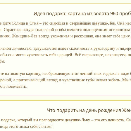
Идея подарка: картина из золота 960 про
е дитя Солнца и Огня – это сияющая и сверкающая девушка-Лев. Она нес
. Страстная натура солнечной особы является полноценным источником
аниях. Женщина-Лев всегда ухоженная и роскошная, она знает себе цену.
ильной личностью, девушка-Лев имеет склонность к руководству и лидер
обы она могла чувствовать себя царицей. Всё сверкающее, искрящееся, пе
ры.
те на золотую картину, изображающую этот летний знак зодиака в виде 
ороной, а притягивающий взгляд и чувственные губы нельзя забыть. Мы 
кла повелевать.
Что подарить на день рождения Же
 подарке, который вы преподносите девушке-Льву – это его ценность. О
ица этого знака себя считает.