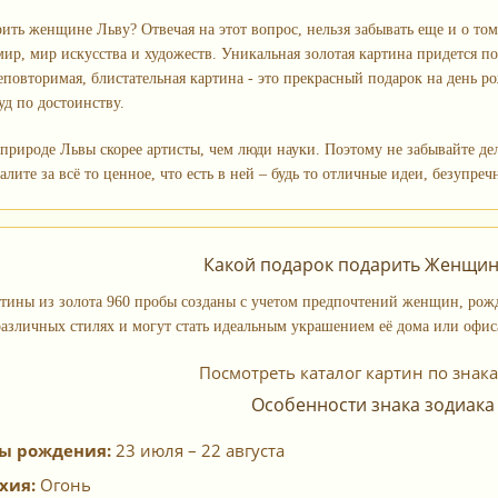
ить женщине Льву? Отвечая на этот вопрос, нельзя забывать еще и о том
р, мир искусства и художеств. Уникальная золотая картина придется по 
повторимая, блистательная картина - это прекрасный подарок на день ро
уд по достоинству.
 природе Львы скорее артисты, чем люди науки. Поэтому не забывайте д
лите за всё то ценное, что есть в ней – будь то отличные идеи, безупре
Какой подарок подарить Женщин
тины из золота 960 пробы созданы с учетом предпочтений женщин, рожд
азличных стилях и могут стать идеальным украшением её дома или офис
Посмотреть каталог картин по знак
Особенности знака зодиака
ы рождения:
23 июля – 22 августа
хия:
Огонь