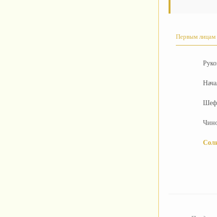
Первым лицам
Руко
Нача
Шефу
Чин
Сол