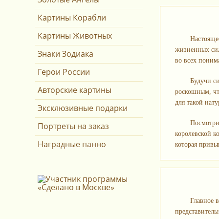
Картины Корабли
Картины Животных
Настояще
жизненных сил
Знаки Зодиака
во всех поним
Герои России
Будучи с
Авторские картины
роскошным, чт
для такой нату
Эксклюзивные подарки
Посмотри
Портреты на заказ
королевской к
Наградные панно
которая привы
Главное в
представительн