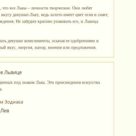
, что все Львы – личности творческие. Они любят
вкусу девушке-Льву, ведь золото имеет цвет огня и сияет,
ждения. Не забудьте красиво упаковать его, и Львица
елать девушке комплименты, осыпая ее одобрениями и
чный вкус, энергия, напор, мнения или предложения.
е Львице
енных под знаком Льва. Эти произведения искусства
а.
ам Зодиака
 Лев