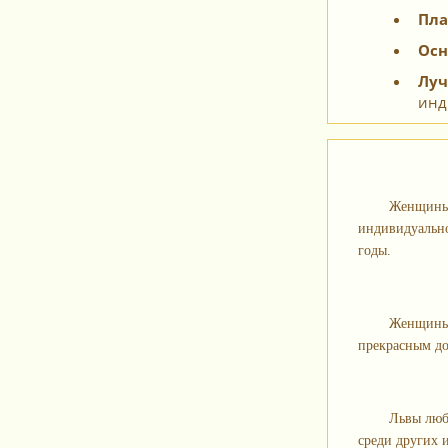
Пла
Осн
Луч
инд
Женщины-
индивидуально
годы.
Женщины-
прекрасным до
Львы люб
среди других и