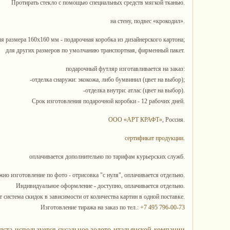
Протирать стекло с помощью специальных средств мягкой тканью.
на стену, подвес «крокодил».
ля размера 160х160 мм - подарочная коробка из дизайнерского картона;
для других размеров по умолчанию транспортная, фирменный пакет.
подарочный футляр изготавливается на заказ:
-отделка снаружи: экокожа, либо бумвинил (цвет на выбор);
-отделка внутри: атлас (цвет на выбор).
Срок изготовления подарочной коробки - 12 рабочих дней.
ООО «АРТ КРАФТ»
, Россия.
сертификат продукции
.
оплачивается дополнительно по тарифам курьерских служб.
но изготовление по фото - отрисовка "с нуля", оплачивается отдельно.
Индивидуальное оформление - доступно, оплачивается отдельно.
 система скидок в зависимости от количества картин в одной поставке.
Изготовление тиража на заказ по тел.:
+7 495 796-00-73
лста используется сусальное золото итальянской компании