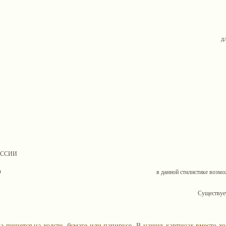
д
ОССИИ
О
в данной стилистике возмож
Существует
а пишется на холсте, бумаге или папирусе. В наших картинах вместо хо