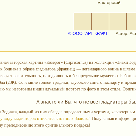
мастерской
© ООО "АРТ КРАФТ"
Автор: Аст
вная авторская картина «Козерог» (Capricornus) из коллекции «Знаки З
ак Зодиака в образе гладиатора (фракиец) — легендарного воина в шлем
воряет решительность, находчивость и беспредельное мужество. Работа 
обы (23К). Сочетание тонкой графики, глубокого синего паспарту и преми
ю мы изготовим индивидуальный портрет по фото в этом стиле. Оригин
А знаете ли Вы, что не все гладиаторы 
и Зодиака, каждый из них обладал определенными чертами, характерным
у виду гладиаторов относится этот знак Зодиака!
Полученная информация
у преподнесению этого оригинального подарка!