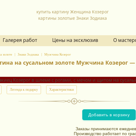
купить картину Женщина Козерог
картины золотые Знаки Зодиака
Галерея работ
Цены на эксклюзив
О мастер
а золоте
Знаки Зодиака
Мужчина Козерог
тина на сусальном золоте Мужчина Козерог — 9
Легенда к подарку
Характеристики
Добавить в корзину
Заказы принимаются ежеднев
Производство работает по гра