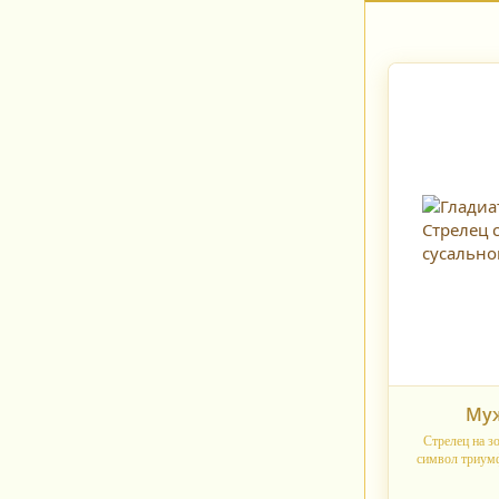
Муж
Стрелец на з
символ триумф