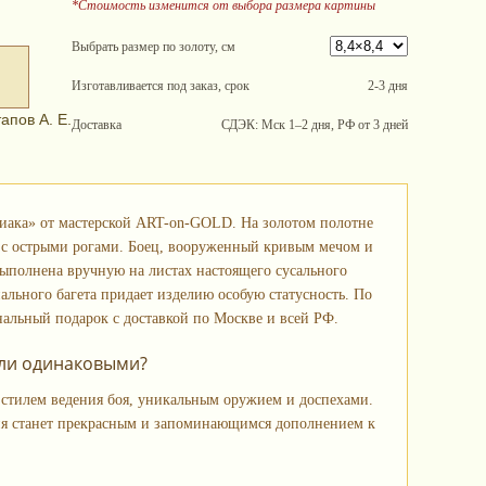
*Стоимость изменится от выбора размера картины
Выбрать размер по золоту, см
Изготавливается под заказ, срок
2-3 дня
апов А. Е.
Доставка
СДЭК: Мск 1–2 дня, РФ от 3 дней
одиака» от мастерской ART-on-GOLD. На золотом полотне
е с острыми рогами. Боец, вооруженный кривым мечом и
выполнена вручную на листах настоящего сусального
ального багета придает изделию особую статусность. По
альный подарок с доставкой по Москве и всей РФ.
были одинаковыми?
 стилем ведения боя, уникальным оружием и доспехами.
 станет прекрасным и запоминающимся дополнением к