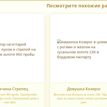
Посмотрите похожие р
чина Стрелец
Девушка Козерог
олоте 960 пробы. Приобретайте
Железная воля Козерога на золоте 23К. Оф
а и воли. Премиальный декор в
заказ на символ ваших личных достижен
ваш офис.
раме.