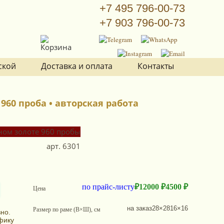
+7 495 796-00-73
+7 903 796-00-73
ской
Доставка и оплата
Контакты
60 проба • авторская работа
арт.
6301
по прайс-листу
₽
12000 ₽
4500 ₽
Цена
на заказ
28×28
16×16
Размер по раме (В×Ш), см
но.
фику