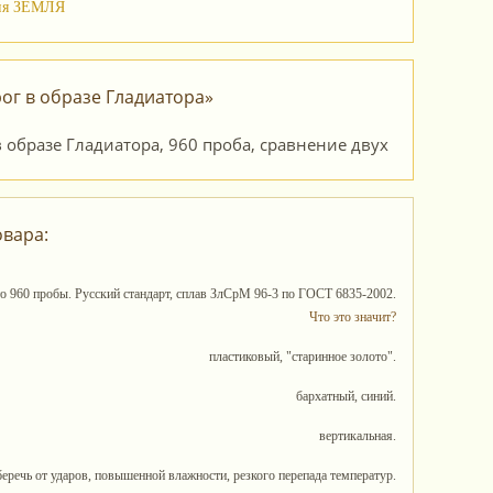
хия ЗЕМЛЯ
ог в образе Гладиатора»
овара:
то 960 пробы. Русский стандарт, сплав ЗлСрМ 96-3 по ГОСТ 6835-2002.
Что это значит?
пластиковый, "старинное золото".
бархатный, синий.
вертикальная.
беречь от ударов, повышенной влажности, резкого перепада температур.