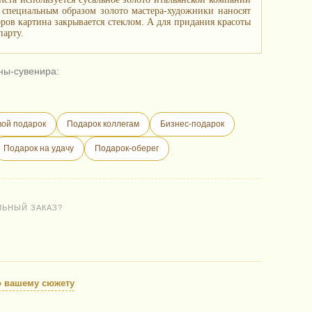
е специальным образом золото мастера-художники наносят
ов картина закрывается стеклом. А для придания красоты
парту.
ны-сувенира:
ой подарок
Подарок коллегам
Бизнес-подарок
Подарок на удачу
Подарок-оберег
ЛЬНЫЙ ЗАКАЗ?
о вашему сюжету