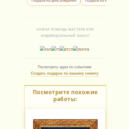
Подарок на день рождения
Подарок на юбилей
П
НУЖНА ПОМОЩЬ МАСТЕРА ИЛИ
ИНДИВИДУАЛЬНЫЙ ЗАКАЗ?
Посмотреть идеи по событиям
Создать подарок по вашему сюжету
Посмотрите похожие
работы: