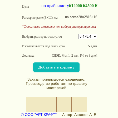
по прайс-листу
₽
12000 ₽
4500 ₽
Цена
на заказ
28×28
16×16
Размер по раме (В×Ш), см
*Стоимость изменится от выбора размера картины
Выбрать размер по золоту, см
Изготавливается под заказ, срок
2-3 дня
Доставка
СДЭК: Мск 1–2 дня, РФ от 3 дней
Добавить в корзину
Заказы принимаются ежедневно.
Производство работает по графику
мастерской
© ООО "АРТ КРАФТ"
Автор: Астапов А. Е.