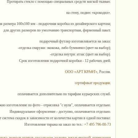
Протирать стекло с помощью специальных средств мягкой тканью.
на стену, подвес «крокодил».
ля размера 160х160 мм - подарочная коробка из дизайнерского картона;
для других размеров по умолчанию транспортная, фирменный пакет.
подарочный футляр изготавливается на заказ:
-отделка снаружи: экокожа, либо бумвинил (цвет на выбор);
-отделка внутри: атлас (цвет на выбор).
Срок изготовления подарочной коробки - 12 рабочих дней.
ООО «АРТ КРАФТ»
, Россия.
сертификат продукции
.
оплачивается дополнительно по тарифам курьерских служб.
но изготовление по фото - отрисовка "с нуля", оплачивается отдельно.
Индивидуальное оформление - доступно, оплачивается отдельно.
 система скидок в зависимости от количества картин в одной поставке.
Изготовление тиража на заказ по тел.:
+7 495 796-00-73
лста используется сусальное золото итальянской компании