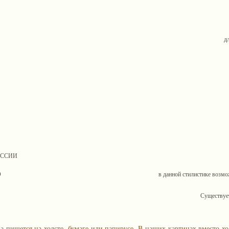
д
ОССИИ
О
в данной стилистике возмож
Существует
а пишется на холсте, бумаге или папирусе. В наших картинах вместо хо