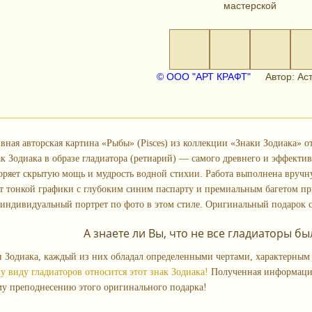
мастерской
© ООО "АРТ КРАФТ"
Автор: Аст
вная авторская картина «Рыбы» (Pisces) из коллекции «Знаки Зодиака» 
ак Зодиака в образе гладиатора (ретиарий) — самого древнего и эффект
оряет скрытую мощь и мудрость водной стихии. Работа выполнена вручну
ст тонкой графики с глубоким синим паспарту и премиальным багетом п
индивидуальный портрет по фото в этом стиле. Оригинальный подарок с
А знаете ли Вы, что не все гладиаторы 
и Зодиака, каждый из них обладал определенными чертами, характерным
у виду гладиаторов относится этот знак Зодиака!
Полученная информация
у преподнесению этого оригинального подарка!