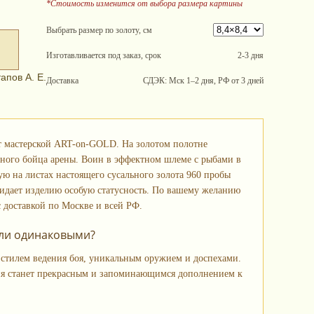
*Стоимость изменится от выбора размера картины
Выбрать размер по золоту, см
Изготавливается под заказ, срок
2-3 дня
апов А. Е.
Доставка
СДЭК: Мск 1–2 дня, РФ от 3 дней
от мастерской ART-on-GOLD. На золотом полотне
ивного бойца арены. Воин в эффектном шлеме с рыбами в
ю на листах настоящего сусального золота 960 пробы
ридает изделию особую статусность. По вашему желанию
 доставкой по Москве и всей РФ.
были одинаковыми?
 стилем ведения боя, уникальным оружием и доспехами.
 станет прекрасным и запоминающимся дополнением к