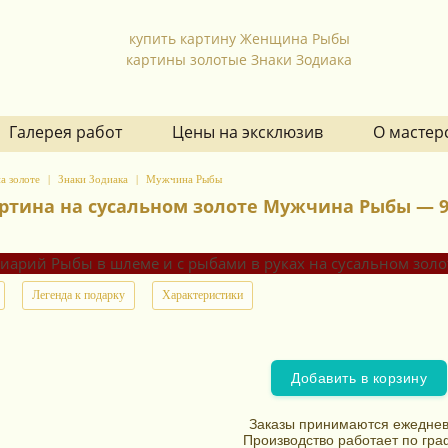
купить картину Женщина Рыбы
картины золотые Знаки Зодиака
Галерея работ
Цены на эксклюзив
О мастер
а золоте
Знаки Зодиака
Мужчина Рыбы
ртина на сусальном золоте Мужчина Рыбы — 96
Легенда к подарку
Характеристики
Добавить в корзину
Заказы принимаются ежеднев
Производство работает по гра