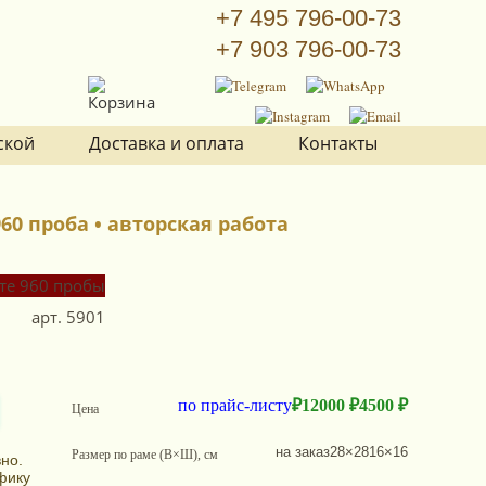
+7 495 796-00-73
+7 903 796-00-73
ской
Доставка и оплата
Контакты
0 проба • авторская работа
арт.
5901
по прайс-листу
₽
12000 ₽
4500 ₽
Цена
на заказ
28×28
16×16
Размер по раме (В×Ш), см
но.
фику