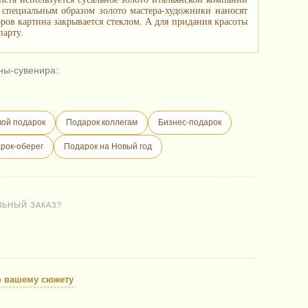
е специальным образом золото мастера-художники наносят
ов картина закрывается стеклом. А для придания красоты
парту.
ны-сувенира:
ой подарок
Подарок коллегам
Бизнес-подарок
рок-оберег
Подарок на Новый год
ЛЬНЫЙ ЗАКАЗ?
о вашему сюжету