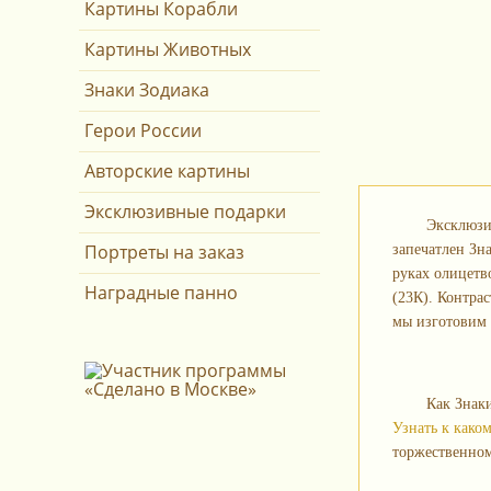
Картины Корабли
Картины Животных
Знаки Зодиака
Герои России
Авторские картины
Эксклюзивные подарки
Эксклюзи
Портреты на заказ
запечатлен Зн
руках олицетв
Наградные панно
(23К). Контра
мы изготовим 
Как Знак
Узнать к каком
торжественном