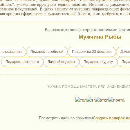
 Battiloro", уложенное вручную в единое полотно. Именно на уложенно
бранное покупателем. В целях защиты от внешних повреждающих фактор
восприятия оформляется в художественный багет и, если требуется, в пас
Вы ознакомились с характеристиками карти
Мужчина Рыбы
ень рождения
Подарок на юбилей
Подарок на 23 февраля
Делов
Подарок партнерам
Личный подарок
Подарок на удачу
Пода
НУЖНА ПОМОЩЬ МАСТЕРА ИЛИ ИНДИВИДУА
Посмотреть идеи по событиям
Создать подарок п