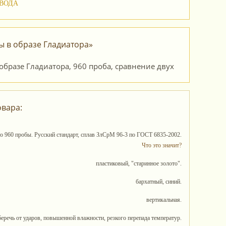
я ВОДА
ы в образе Гладиатора»
овара:
то 960 пробы. Русский стандарт, сплав ЗлСрМ 96-3 по ГОСТ 6835-2002.
Что это значит?
пластиковый, "старинное золото".
бархатный, синий.
вертикальная.
беречь от ударов, повышенной влажности, резкого перепада температур.