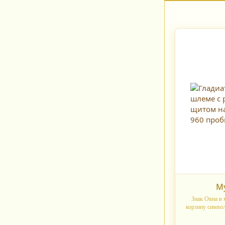
М
Знак Овна в 
корзину симво