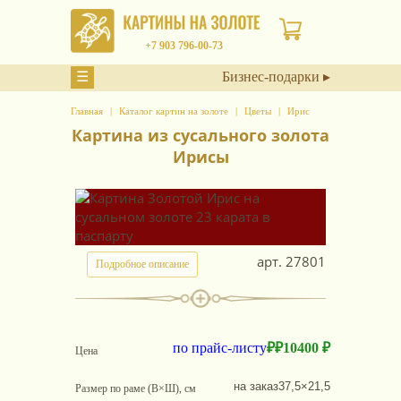
+7 903 796-00-73
☰
Бизнес-подарки ▸
Главная
Каталог картин на золоте
Цветы
Ирис
Картина из сусального золота
Ирисы
арт.
27801
Подробное описание
по прайс-листу
₽
₽
10400 ₽
Цена
на заказ
37,5×21,5
Размер по раме (В×Ш), см