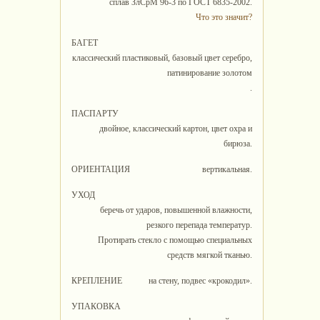
сплав ЗлСрМ 96-3 по ГОСТ 6835-2002.
Что это значит?
БАГЕТ
классический пластиковый, базовый цвет серебро,
патинирование золотом
.
ПАСПАРТУ
двойное, классический картон, цвет охра и
бирюза.
ОРИЕНТАЦИЯ
вертикальная.
УХОД
беречь от ударов, повышенной влажности,
резкого перепада температур.
Протирать стекло с помощью специальных
средств мягкой тканью.
КРЕПЛЕНИЕ
на стену, подвес «крокодил».
УПАКОВКА