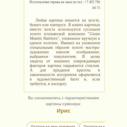
Изготовление тиража на заказ по тел.:
+7 495 796
00 73
Любая картина пишется на холсте,
бумаге или папирусе. В наших картинах
вместо холста используется сусальное
золото итальянской компании "Giusto
Manetti Battiloro", уложенное вручную в
единое полотно. Именно на уложенное
специальным образом золото мастера-
художники наносят изображение,
выбранное покупателем. В целях
защиты от внешних повреждающих
факторов картина закрывается стеклом.
А для придания красоты и
законченности восприятия оформляется
в художественный багет и, если
требуется, в паспарту.
Вы ознакомились с характеристиками
картины-сувенира:
Ирис
Подарок на день рождения
Подарок на юбилей
П