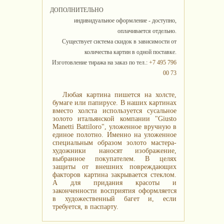
ДОПОЛНИТЕЛЬНО
индивидуальное оформление - доступно,
оплачивается отдельно.
Существует система скидок в зависимости от
количества картин в одной поставке.
Изготовление тиража на заказ по тел.:
+7 495 796
00 73
Любая картина пишется на холсте,
бумаге или папирусе. В наших картинах
вместо холста используется сусальное
золото итальянской компании "Giusto
Manetti Battiloro", уложенное вручную в
единое полотно. Именно на уложенное
специальным образом золото мастера-
художники наносят изображение,
выбранное покупателем. В целях
защиты от внешних повреждающих
факторов картина закрывается стеклом.
А для придания красоты и
законченности восприятия оформляется
в художественный багет и, если
требуется, в паспарту.