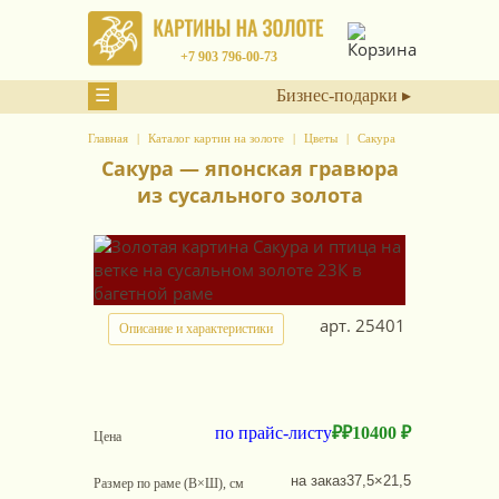
+7 903 796-00-73
☰
Бизнес-подарки ▸
Главная
Каталог картин на золоте
Цветы
Сакура
Сакура — японская гравюра
из сусального золота
арт.
25401
Описание и характеристики
по прайс-листу
₽
₽
10400 ₽
Цена
на заказ
37,5×21,5
Размер по раме (В×Ш), см