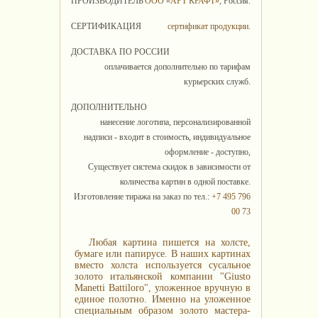
ПРОИЗВОДИТЕЛЬ
ООО «АРТ КРАФТ»
, Россия.
СЕРТИФИКАЦИЯ
сертификат продукции
.
ДОСТАВКА ПО РОССИИ
оплачивается дополнительно по тарифам
курьерских служб.
ДОПОЛНИТЕЛЬНО
нанесение логотипа, персонализированной
надписи - входит в стоимость, индивидуальное
оформление - доступно,
Существует система скидок в зависимости от
количества картин в одной поставке.
Изготовление тиража на заказ по тел.:
+7 495 796
00 73
Любая картина пишется на холсте,
бумаге или папирусе. В наших картинах
вместо холста используется сусальное
золото итальянской компании "Giusto
Manetti Battiloro", уложенное вручную в
единое полотно. Именно на уложенное
специальным образом золото мастера-