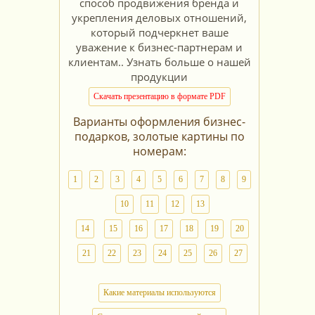
способ продвижения бренда и
укрепления деловых отношений,
который подчеркнет ваше
уважение к бизнес-партнерам и
клиентам.. Узнать больше о нашей
продукции
Скачать презентацию в формате PDF
Варианты оформления бизнес-
подарков, золотые картины по
номерам:
1
2
3
4
5
6
7
8
9
10
11
12
13
14
15
16
17
18
19
20
21
22
23
24
25
26
27
Какие материалы используются