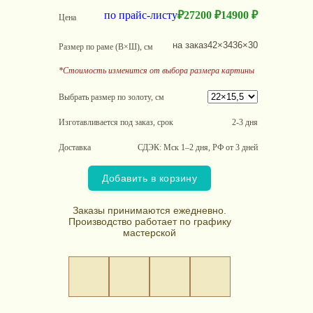
по прайс-листу
₽
27200 ₽
14900 ₽
Цена
на заказ
42×34
36×30
Размер по раме (В×Ш), см
*Стоимость изменится от выбора размера картины
Выбрать размер по золоту, см
Изготавливается под заказ, срок
2-3 дня
Доставка
СДЭК: Мск 1–2 дня, РФ от 3 дней
Добавить в корзину
Заказы принимаются ежедневно.
Производство работает по графику
мастерской