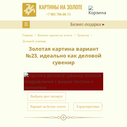
+7 903 796-00-73
☰
Бизнес-подарки ▸
Главная
Каталог картин на золоте
Грамоты
Деловой сувенир
Золотая картина вариант
№23, идеально как деловой
сувенир
Выбрать цвет паспарту
арт.
14501
Вариант на белом золоте
Характеристики