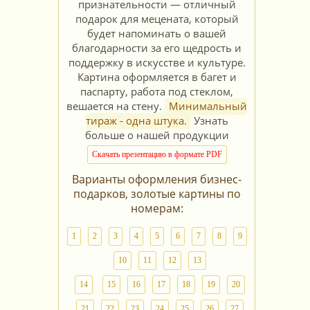
признательности — отличный
подарок для мецената, который
будет напоминать о вашей
благодарности за его щедрость и
поддержку в искусстве и культуре.
Картина оформляется в багет и
паспарту, работа под стеклом,
вешается на стену.
Минимальный
тираж - одна штука.
Узнать
больше о нашей продукции
Скачать презентацию в формате PDF
Варианты оформления бизнес-
подарков, золотые картины по
номерам:
1
2
3
4
5
6
7
8
9
10
11
12
13
14
15
16
17
18
19
20
21
22
23
24
25
26
27