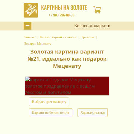
+7 903 796-00-73
☰
Бизнес-подарки ▸
Главная
Каталог картин на золоте
Грамоты
Подарок Меценату
Золотая картина вариант
№21, идеально как подарок
Меценату
Выбрать цвет паспарту
арт.
14701
Вариант на белом золоте
Характеристики