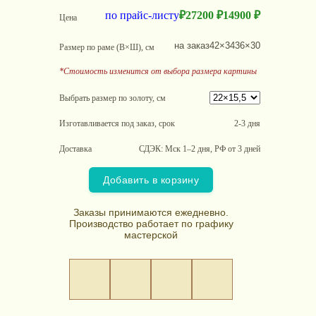
по прайс-листу
₽
27200 ₽
14900 ₽
Цена
на заказ
42×34
36×30
Размер по раме (В×Ш), см
*Стоимость изменится от выбора размера картины
Выбрать размер по золоту, см
Изготавливается под заказ, срок
2-3 дня
Доставка
СДЭК: Мск 1–2 дня, РФ от 3 дней
Добавить в корзину
Заказы принимаются ежедневно.
Производство работает по графику
мастерской