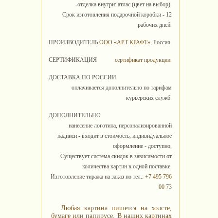
-отделка внутри: атлас (цвет на выбор).
Срок изготовления подарочной коробки - 12
рабочих дней.
ПРОИЗВОДИТЕЛЬ
ООО «АРТ КРАФТ»
, Россия.
СЕРТИФИКАЦИЯ
сертификат продукции
.
ДОСТАВКА ПО РОССИИ
оплачивается дополнительно по тарифам
курьерских служб.
ДОПОЛНИТЕЛЬНО
нанесение логотипа, персонализированной
надписи - входит в стоимость, индивидуальное
оформление - доступно,
Существует система скидок в зависимости от
количества картин в одной поставке.
Изготовление тиража на заказ по тел.:
+7 495 796
00 73
Любая картина пишется на холсте,
бумаге или папирусе. В наших картинах