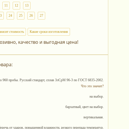
11
12
13
3
24
25
26
27
ависит стоимость
Какие сроки изготовления
юзивно, качество и выгодная цена!
овара:
то 960 пробы. Русский стандарт, сплав ЗлСрМ 96-3 по ГОСТ 6835-2002.
Что это значит?
на выбор.
бархатный, цвет на выбор.
вертикальная.
беречь от ударов, повышенной влажности, резкого перепада температур.