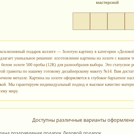
мастерской
 эксклюзивный подарок коллеге — Золотую картину в категории «Деловой
едлагает уникальное решение: изготовление картины на золоте с вашим т
на белом золоте 500 пробы (12К) для разнообразия выбора. Это статусное
той грамоты по нашему готовому дизайнерскому макету №14. Вам достато
ечном металле. Картина на золоте оформляется в глубокое бархатное па
кой. Мы гарантируем индивидуальный подход и высокое качество материа
сему миру.
Доступны различные варианты оформления