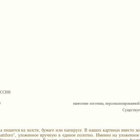
ОССИИ
О
нанесение логотипа, персонализированной
Существует
а пишется на холсте, бумаге или папирусе. В наших картинах вместо хо
 Battiloro", уложенное вручную в единое полотно. Именно на уложенно