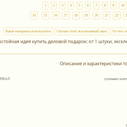
1
2
3
4
5
6
7
8
9
10
14
15
16
17
18
19
20
21
22
2
Какие материалы используются
Сколько стоит эксклюзивный заказ
От чего з
остойная идея купить деловой подарок: от 1 штуки, экскл
Описание и характеристики т
ЕРИАЛ
сусальное золо