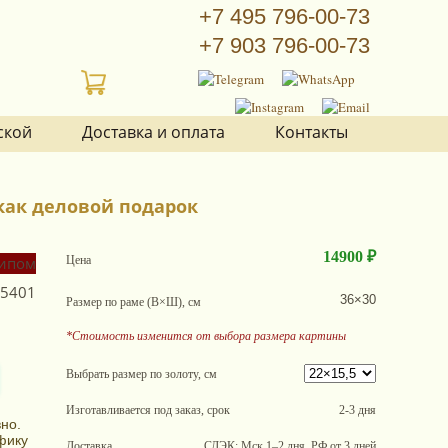
+7 495 796-00-73
+7 903 796-00-73
ской
Доставка и оплата
Контакты
как деловой подарок
14900 ₽
Цена
5401
36×30
Размер по раме (В×Ш), см
*Стоимость изменится от выбора размера картины
Выбрать размер по золоту, см
Изготавливается под заказ, срок
2-3 дня
но.
фику
Доставка
СДЭК: Мск 1–2 дня, РФ от 3 дней