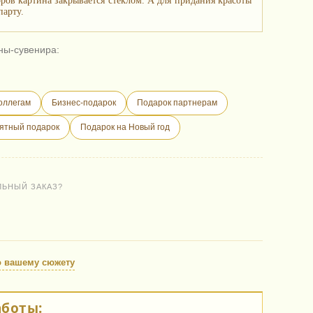
ов картина закрывается стеклом. А для придания красоты
парту.
ны-сувенира:
оллегам
Бизнес-подарок
Подарок партнерам
ятный подарок
Подарок на Новый год
ЛЬНЫЙ ЗАКАЗ?
о вашему сюжету
аботы: