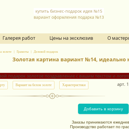
купить бизнес-подарок идея №15
вариант оформления подарка №13
Галерея работ
Цены на эксклюзив
О мастер
а золоте
Грамоты
Деловой подарок
Золотая картина вариант №14, идеально 
арт.
1
арту
Вариант на белом золоте
Характеристики
Добавить в корзину
Заказы принимаются ежеднев
Производство работает по гра