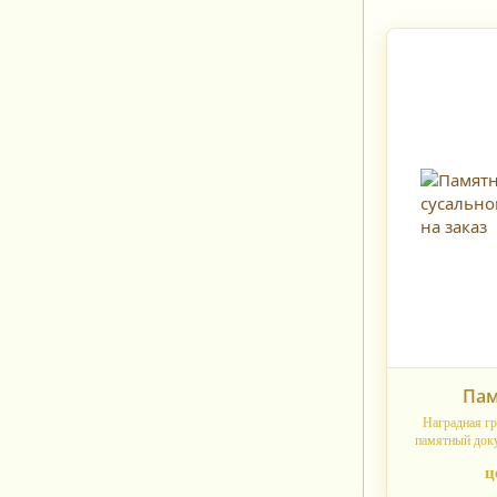
Пам
Наградная гр
памятный доку
ц